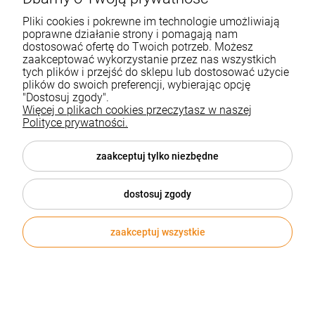
Pliki cookies i pokrewne im technologie umożliwiają
poprawne działanie strony i pomagają nam
dostosować ofertę do Twoich potrzeb. Możesz
zaakceptować wykorzystanie przez nas wszystkich
tych plików i przejść do sklepu lub dostosować użycie
plików do swoich preferencji, wybierając opcję
"Dostosuj zgody".
Więcej o plikach cookies przeczytasz w naszej
Polityce prywatności.
zaakceptuj tylko niezbędne
dostosuj zgody
zaakceptuj wszystkie
Latka z dwoma źródłami światł BRAWNY
Kod produktu:
R35658
19,90 zł