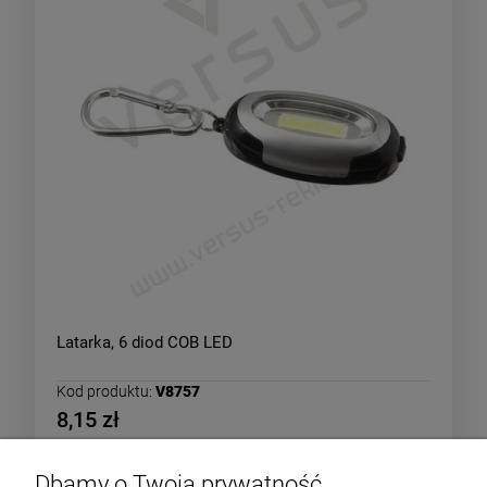
Latarka, 6 diod COB LED
Kod produktu:
V8757
8,15 zł
Dbamy o Twoją prywatność