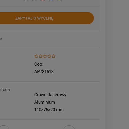
ZAPYTAJ O WYCENĘ
e
Cool
AP781513
etoda
Grawer laserowy
Aluminium
110×75×20 mm