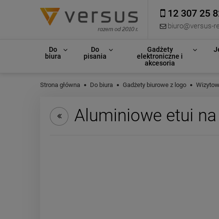
12 307 25 8
biuro@versus-re
Do
Do
Gadżety
J
biura
pisania
elektroniczne i
akcesoria
Strona główna
Do biura
Gadżety biurowe z logo
Wizytow
Aluminiowe etui na 