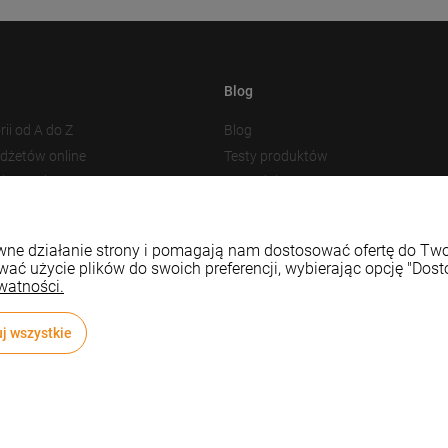
Blog
rii od A do Z
Blog
adżetów online
Testy produktów
akowania
Nowości
 plików cookies
Prezentacja produktu
Baza Wiedzy
rawne działanie strony i pomagają nam dostosować ofertę do T
wać użycie plików do swoich preferencji, wybierając opcję "Dost
watności.
j wszystkie