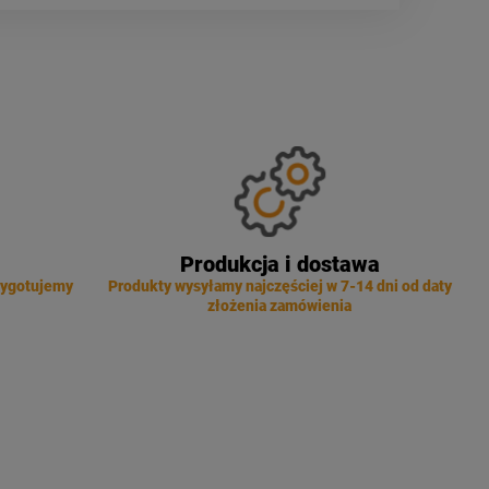
Produkcja i dostawa
zygotujemy
Produkty wysyłamy najczęściej w 7-14 dni od daty
złożenia zamówienia