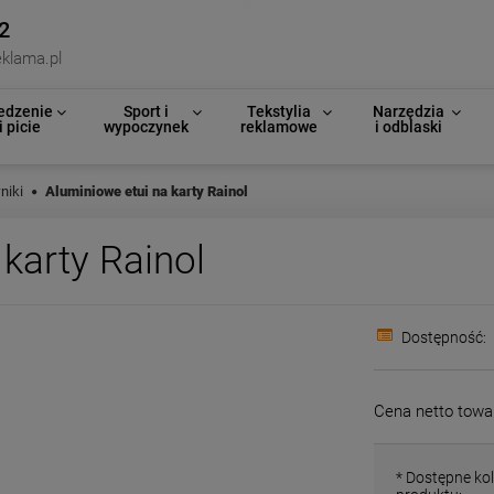
2
klama.pl
edzenie
Sport i
Tekstylia
Narzędzia
i picie
wypoczynek
reklamowe
i odblaski
niki
Aluminiowe etui na karty Rainol
karty Rainol
Dostępność:
Cena netto towa
*
Dostępne kol