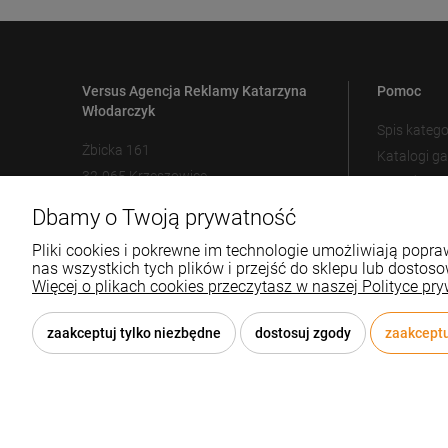
Versus Agencja Reklamy Katarzyna
Pomoc
Włodarczyk
Spis katego
Żbicka 161
Katalogi g
32-065 Krzeszowice
Metody zn
Ustawienia
Dbamy o Twoją prywatność
12 307 25 82
biuro@versus-reklama.pl
Pliki cookies i pokrewne im technologie umożliwiają pop
nas wszystkich tych plików i przejść do sklepu lub dostoso
Więcej o plikach cookies przeczytasz w naszej Polityce pry
zaakceptuj tylko niezbędne
dostosuj zgody
zaakceptu
© 2026 versus-reklama.pl . Wszelkie prawa zastrzeżone.