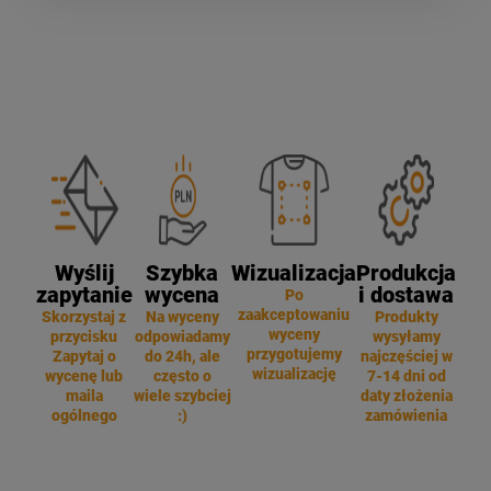
Wyślij
Szybka
Wizualizacja
Produkcja
zapytanie
wycena
i dostawa
Po
zaakceptowaniu
Skorzystaj z
Na wyceny
Produkty
wyceny
przycisku
odpowiadamy
wysyłamy
przygotujemy
Zapytaj o
do 24h, ale
najczęściej w
wizualizację
wycenę lub
często o
7-14 dni od
maila
wiele szybciej
daty złożenia
ogólnego
:)
zamówienia