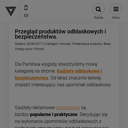
12 307 25 82
biuro@versus-reklama.pl
Szukaj
Menu
Przegląd produktów odblaskowych i
bezpieczeństwa.
Dodano:
26-09-2017
w kategorii:
Nowość
,
Prezentacja produktu
,
Baza
Wiedzy
autor:
Piotrek
Dla Państwa wygody stworzyliśmy nową
kategorię na stronie:
Gadżety odblaskowe i
bezpieczeństwa
. Od teraz znacznie łatwiej
znaleźć interesujący nas upominek odblaskowy.
Gadżety reklamowe
odblaskowe
są
bardzo
popularne i praktyczne
. Decydując się
na wykonanie upominków odblaskowych z