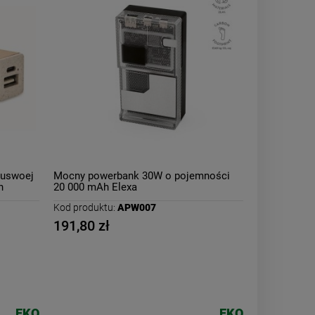
buswoej
Mocny powerbank 30W o pojemności
h
20 000 mAh Elexa
Kod produktu:
APW007
191,80 zł
EKO
EKO