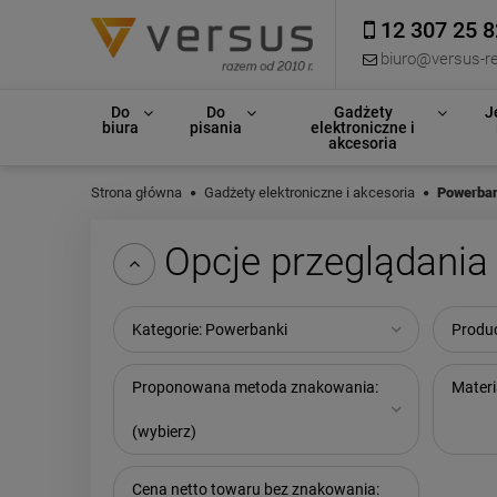
12 307 25 8
biuro@versus-re
Do
Do
Gadżety
J
biura
pisania
elektroniczne i
akcesoria
Strona główna
Gadżety elektroniczne i akcesoria
Powerba
Opcje przeglądania
Kategorie: Powerbanki
Produc
Proponowana metoda znakowania:
Materi
(wybierz)
Cena netto towaru bez znakowania: