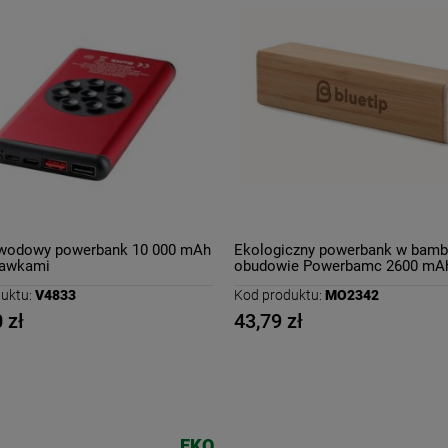
wodowy powerbank 10 000 mAh
Ekologiczny powerbank w bam
sawkami
obudowie Powerbamc 2600 mA
uktu:
V4833
Kod produktu:
MO2342
 zł
43,79 zł
EKO