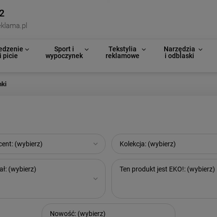
2
klama.pl
edzenie
Sport i
Tekstylia
Narzędzia
i picie
wypoczynek
reklamowe
i odblaski
nki
ent: (wybierz)
Kolekcja: (wybierz)
ał: (wybierz)
Ten produkt jest EKO!: (wybierz)
Nowość: (wybierz)