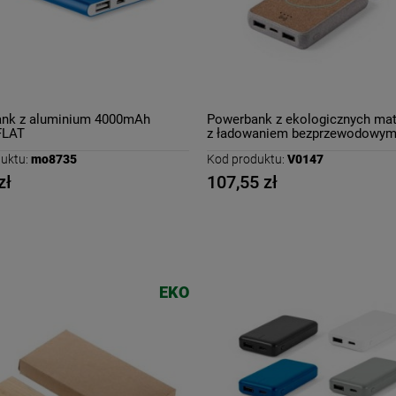
nk z aluminium 4000mAh
Powerbank z ekologicznych mat
LAT
z ładowaniem bezprzewodowym
mAh
uktu:
mo8735
Kod produktu:
V0147
zł
107,55 zł
EKO