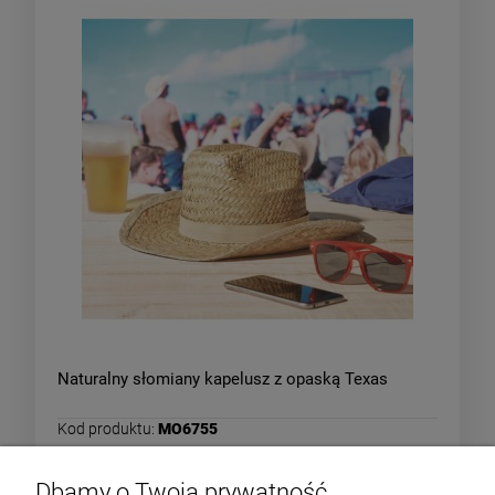
Naturalny słomiany kapelusz z opaską Texas
Kod produktu:
MO6755
25,57 zł
Dbamy o Twoją prywatność