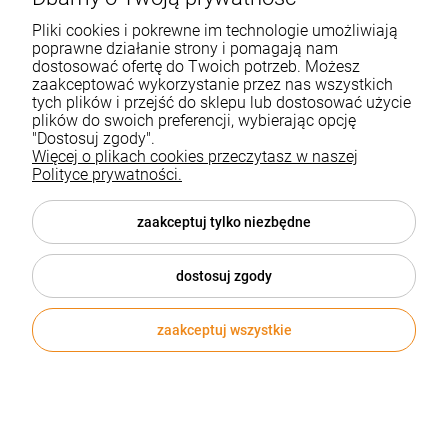
Pliki cookies i pokrewne im technologie umożliwiają
EKO
poprawne działanie strony i pomagają nam
dostosować ofertę do Twoich potrzeb. Możesz
zaakceptować wykorzystanie przez nas wszystkich
tych plików i przejść do sklepu lub dostosować użycie
plików do swoich preferencji, wybierając opcję
"Dostosuj zgody".
Więcej o plikach cookies przeczytasz w naszej
Polityce prywatności.
zaakceptuj tylko niezbędne
dostosuj zgody
zaakceptuj wszystkie
Okulary przeciwsłoneczne RAIO
Kod produktu:
20521