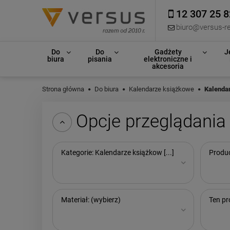
12 307 25 8
biuro@versus-re
Do
Do
Gadżety
J
biura
pisania
elektroniczne i
akcesoria
Strona główna
Do biura
Kalendarze książkowe
Kalenda
Opcje przeglądania
Kategorie: Kalendarze książkow [...]
Produc
Materiał: (wybierz)
Ten pr