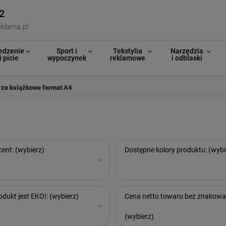
2
klama.pl
edzenie
Sport i
Tekstylia
Narzędzia
i picie
wypoczynek
reklamowe
i odblaski
rze książkowe format A4
ent: (wybierz)
Dostępne kolory produktu: (wybi
odukt jest EKO!: (wybierz)
Cena netto towaru bez znakowa
(wybierz)