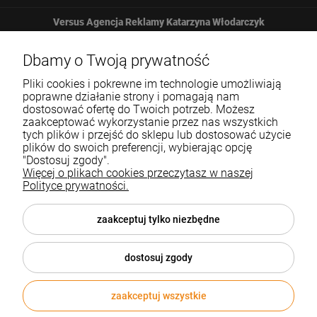
Versus Agencja Reklamy Katarzyna Włodarczyk
Żbicka 161
Dbamy o Twoją prywatność
Pliki cookies i pokrewne im technologie umożliwiają
32-065 Krzeszowice
poprawne działanie strony i pomagają nam
dostosować ofertę do Twoich potrzeb. Możesz
zaakceptować wykorzystanie przez nas wszystkich
12 307 25 82
tych plików i przejść do sklepu lub dostosować użycie
plików do swoich preferencji, wybierając opcję
biuro@versus-reklama.pl
"Dostosuj zgody".
Więcej o plikach cookies przeczytasz w naszej
Polityce prywatności.
Pomoc
zaakceptuj tylko niezbędne
Blog
dostosuj zgody
O nas
zaakceptuj wszystkie