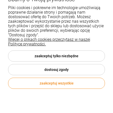
Pliki cookies i pokrewne im technologie umożliwiają
EKO
poprawne działanie strony i pomagają nam
dostosować ofertę do Twoich potrzeb. Możesz
zaakceptować wykorzystanie przez nas wszystkich
tych plików i przejść do sklepu lub dostosować użycie
plików do swoich preferencji, wybierając opcję
"Dostosuj zgody".
Więcej o plikach cookies przeczytasz w naszej
Polityce prywatności.
zaakceptuj tylko niezbędne
dostosuj zgody
zaakceptuj wszystkie
Bambusowy uchwyt na telefon Haber
Kod produktu:
93640