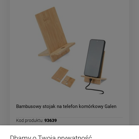
Bambusowy stojak na telefon komórkowy Galen
Kod produktu:
93639
7,02 zł
Dbamy o Twoją prywatność