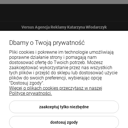
Versus Agencja Reklamy Katarzyna Włodarczyk
Żbicka 161
Dbamy o Twoją prywatność
Pliki cookies i pokrewne im technologie umożliwiają
32-065 Krzeszowice
poprawne działanie strony i pomagają nam
dostosować ofertę do Twoich potrzeb. Możesz
zaakceptować wykorzystanie przez nas wszystkich
12 307 25 82
tych plików i przejść do sklepu lub dostosować użycie
plików do swoich preferencji, wybierając opcję
biuro@versus-reklama.pl
"Dostosuj zgody".
Więcej o plikach cookies przeczytasz w naszej
Polityce prywatności.
Pomoc
zaakceptuj tylko niezbędne
Blog
dostosuj zgody
O nas