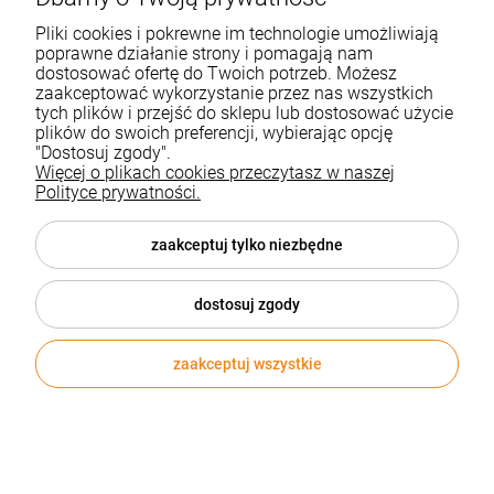
Pliki cookies i pokrewne im technologie umożliwiają
poprawne działanie strony i pomagają nam
dostosować ofertę do Twoich potrzeb. Możesz
zaakceptować wykorzystanie przez nas wszystkich
tych plików i przejść do sklepu lub dostosować użycie
plików do swoich preferencji, wybierając opcję
"Dostosuj zgody".
Więcej o plikach cookies przeczytasz w naszej
Polityce prywatności.
zaakceptuj tylko niezbędne
dostosuj zgody
zaakceptuj wszystkie
Roślinna świeca MENKAURE
Kod produktu:
MO2061
32,43 zł