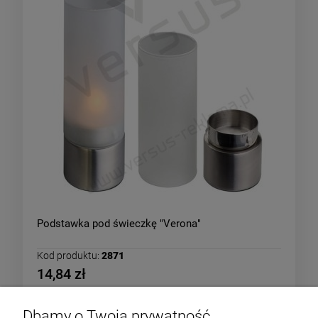
Podstawka pod świeczkę "Verona"
Kod produktu:
2871
14,84 zł
Dbamy o Twoją prywatność