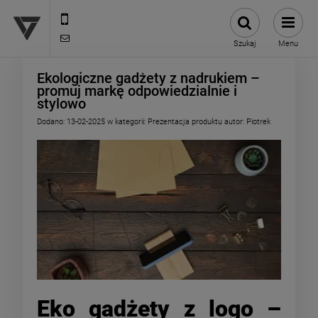
12 307 25 82
biuro@versus-reklama.pl
Szukaj
Menu
Ekologiczne gadżety z nadrukiem –
promuj markę odpowiedzialnie i
stylowo
Dodano:
13-02-2025
w kategorii:
Prezentacja produktu
autor:
Piotrek
Eko gadżety z logo –