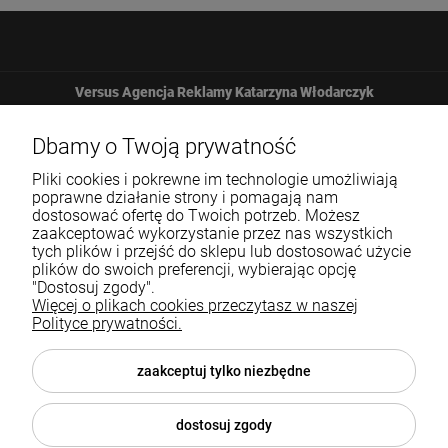
Versus Agencja Reklamy Katarzyna Włodarczyk
Żbicka 161
Dbamy o Twoją prywatność
Pliki cookies i pokrewne im technologie umożliwiają
32-065 Krzeszowice
poprawne działanie strony i pomagają nam
dostosować ofertę do Twoich potrzeb. Możesz
zaakceptować wykorzystanie przez nas wszystkich
12 307 25 82
tych plików i przejść do sklepu lub dostosować użycie
plików do swoich preferencji, wybierając opcję
biuro@versus-reklama.pl
"Dostosuj zgody".
Więcej o plikach cookies przeczytasz w naszej
Polityce prywatności.
Pomoc
zaakceptuj tylko niezbędne
Blog
dostosuj zgody
O nas