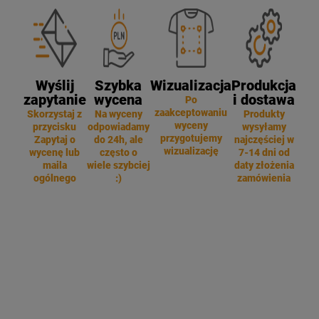
Wyślij
Szybka
Wizualizacja
Produkcja
zapytanie
wycena
i dostawa
Po
zaakceptowaniu
Skorzystaj z
Na wyceny
Produkty
wyceny
przycisku
odpowiadamy
wysyłamy
przygotujemy
Zapytaj o
do 24h, ale
najczęściej w
wizualizację
wycenę lub
często o
7-14 dni od
maila
wiele szybciej
daty złożenia
ogólnego
:)
zamówienia