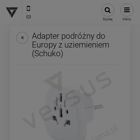
12 307 25 82
biuro@versus-reklama.pl
Szukaj
Menu
Adapter podróżny do
Europy z uziemieniem
(Schuko)