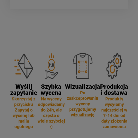
Wyślij
Szybka
Wizualizacja
Produkcja
zapytanie
wycena
i dostawa
Po
zaakceptowaniu
Skorzystaj z
Na wyceny
Produkty
wyceny
przycisku
odpowiadamy
wysyłamy
przygotujemy
Zapytaj o
do 24h, ale
najczęściej w
wizualizację
wycenę lub
często o
7-14 dni od
maila
wiele szybciej
daty złożenia
ogólnego
:)
zamówienia