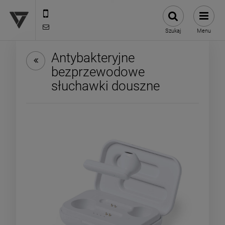
12 307 25 82
biuro@versus-reklama.pl
Szukaj
Menu
Antybakteryjne
bezprzewodowe
słuchawki douszne