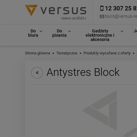
12 307 25 8
biuro@versus-re
Do
Do
Gadżety
J
biura
pisania
elektroniczne i
akcesoria
Strona główna
Tematyczne
Produkty wycofane z oferty
Antystres Block