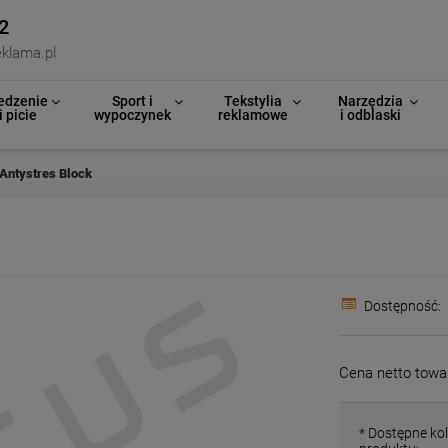
2
klama.pl
edzenie
Sport i
Tekstylia
Narzędzia
i picie
wypoczynek
reklamowe
i odblaski
Antystres Block
Dostępność:
Cena netto towa
*
Dostępne kol