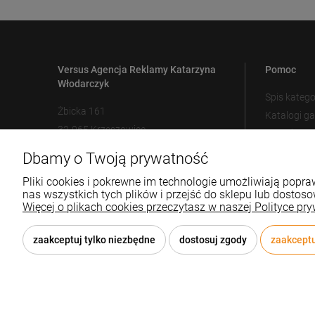
Versus Agencja Reklamy Katarzyna
Pomoc
Włodarczyk
Spis katego
Żbicka 161
Katalogi g
32-065 Krzeszowice
Metody zn
Ustawienia
Dbamy o Twoją prywatność
12 307 25 82
biuro@versus-reklama.pl
Pliki cookies i pokrewne im technologie umożliwiają pop
nas wszystkich tych plików i przejść do sklepu lub dostoso
Więcej o plikach cookies przeczytasz w naszej Polityce pry
zaakceptuj tylko niezbędne
dostosuj zgody
zaakceptu
© 2026 versus-reklama.pl . Wszelkie prawa zastrzeżone.