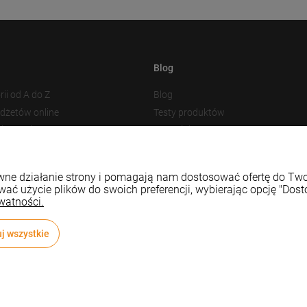
Blog
rii od A do Z
Blog
adżetów online
Testy produktów
akowania
Nowości
 plików cookies
Prezentacja produktu
Baza Wiedzy
rawne działanie strony i pomagają nam dostosować ofertę do T
wać użycie plików do swoich preferencji, wybierając opcję "Dost
watności.
j wszystkie