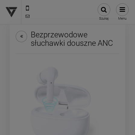
12 307 25 82
biuro@versus-reklama.pl
Szukaj
Menu
Bezprzewodowe
słuchawki douszne ANC