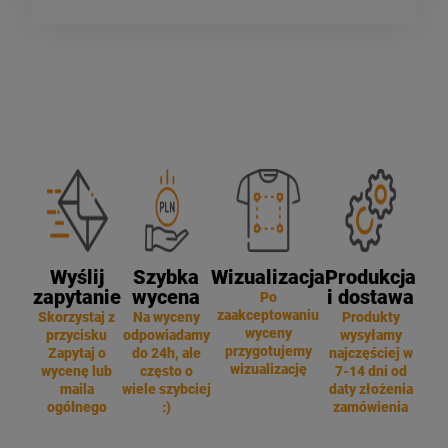
Wyślij
Szybka
Wizualizacja
Produkcja
zapytanie
wycena
i dostawa
Po
zaakceptowaniu
Skorzystaj z
Na wyceny
Produkty
wyceny
przycisku
odpowiadamy
wysyłamy
przygotujemy
Zapytaj o
do 24h, ale
najczęściej w
wizualizację
wycenę lub
często o
7-14 dni od
maila
wiele szybciej
daty złożenia
ogólnego
:)
zamówienia