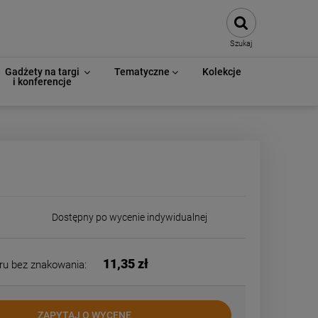
Szukaj
Gadżety na targi
Tematyczne
Kolekcje
i konferencje
Dostępny po wycenie indywidualnej
11,35 zł
ru bez znakowania:
ZAPYTAJ O WYCENĘ