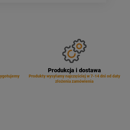
Produkcja i dostawa
zygotujemy
Produkty wysyłamy najczęściej w 7-14 dni od daty
złożenia zamówienia