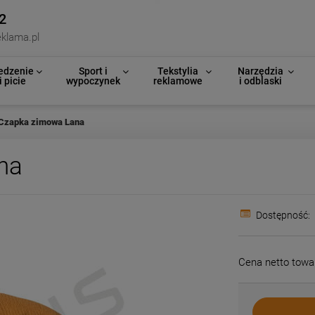
2
klama.pl
edzenie
Sport i
Tekstylia
Narzędzia
i picie
wypoczynek
reklamowe
i odblaski
Czapka zimowa Lana
na
Dostępność:
Cena netto towa