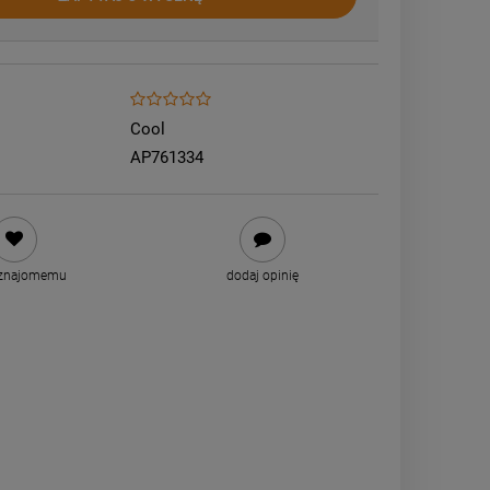
Cool
AP761334
 znajomemu
dodaj opinię