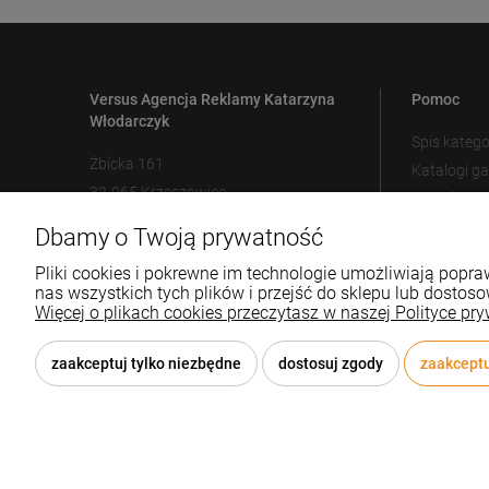
Versus Agencja Reklamy Katarzyna
Pomoc
Włodarczyk
Spis katego
Żbicka 161
Katalogi g
32-065 Krzeszowice
Metody zn
Ustawienia
Dbamy o Twoją prywatność
12 307 25 82
biuro@versus-reklama.pl
Pliki cookies i pokrewne im technologie umożliwiają pop
nas wszystkich tych plików i przejść do sklepu lub dostoso
Więcej o plikach cookies przeczytasz w naszej Polityce pry
zaakceptuj tylko niezbędne
dostosuj zgody
zaakceptu
© 2026 versus-reklama.pl . Wszelkie prawa zastrzeżone.