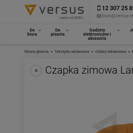
12 307 25 8
biuro@versus-re
Do
Do
Gadżety
J
biura
pisania
elektroniczne i
akcesoria
Strona główna
Tekstylia reklamowe
Odzież reklamowa
Czapka zimowa La