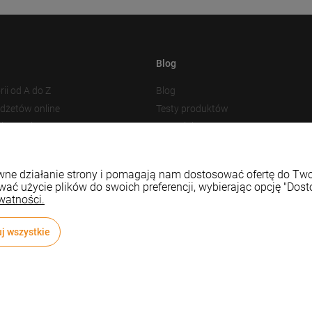
Blog
rii od A do Z
Blog
adżetów online
Testy produktów
akowania
Nowości
 plików cookies
Prezentacja produktu
Baza Wiedzy
rawne działanie strony i pomagają nam dostosować ofertę do T
wać użycie plików do swoich preferencji, wybierając opcję "Dost
watności.
j wszystkie