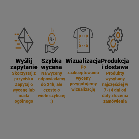
Wyślij
Szybka
Wizualizacja
Produkcja
zapytanie
wycena
i dostawa
Po
zaakceptowaniu
Skorzystaj z
Na wyceny
Produkty
wyceny
przycisku
odpowiadamy
wysyłamy
przygotujemy
Zapytaj o
do 24h, ale
najczęściej w
wizualizację
wycenę lub
często o
7-14 dni od
maila
wiele szybciej
daty złożenia
ogólnego
:)
zamówienia