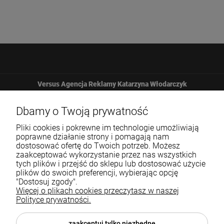
Versus Agencja Reklamy Katarzyna Włodarczyk
Żbicka 161
Dbamy o Twoją prywatność
Pliki cookies i pokrewne im technologie umożliwiają
32-065 Krzeszowice
poprawne działanie strony i pomagają nam
dostosować ofertę do Twoich potrzeb. Możesz
zaakceptować wykorzystanie przez nas wszystkich
12 307 25 82
tych plików i przejść do sklepu lub dostosować użycie
plików do swoich preferencji, wybierając opcję
biuro@versus-reklama.pl
"Dostosuj zgody".
Więcej o plikach cookies przeczytasz w naszej
Polityce prywatności.
Pomoc
zaakceptuj tylko niezbędne