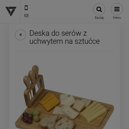
12 307 25 82
biuro@versus-reklama.pl
Szukaj
Menu
Deska do serów z
uchwytem na sztućce