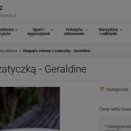
2
klama.pl
edzenie
Sport i
Tekstylia
Narzędzia
i picie
wypoczynek
reklamowe
i odblaski
isy żelowe
Długopis żelowy z zatyczką - Geraldine
atyczką - Geraldine
Dostępność:
Cena netto towa
*
Dostępne kol