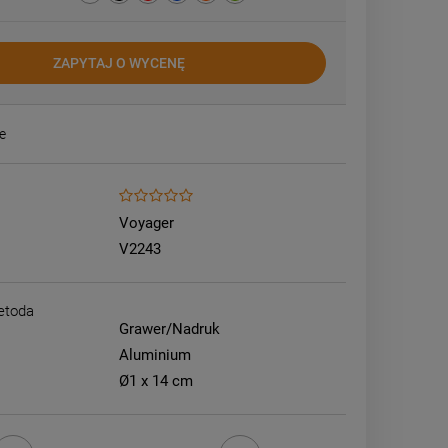
ZAPYTAJ O WYCENĘ
e
Voyager
V2243
etoda
Grawer/Nadruk
Aluminium
Ø1 x 14 cm