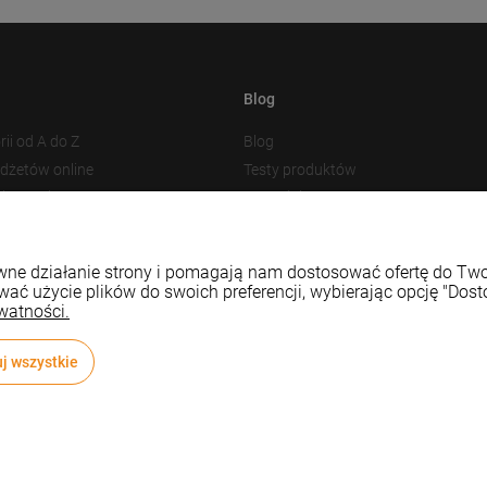
Blog
rii od A do Z
Blog
adżetów online
Testy produktów
akowania
Nowości
 plików cookies
Prezentacja produktu
Baza Wiedzy
rawne działanie strony i pomagają nam dostosować ofertę do T
wać użycie plików do swoich preferencji, wybierając opcję "Dost
watności.
j wszystkie