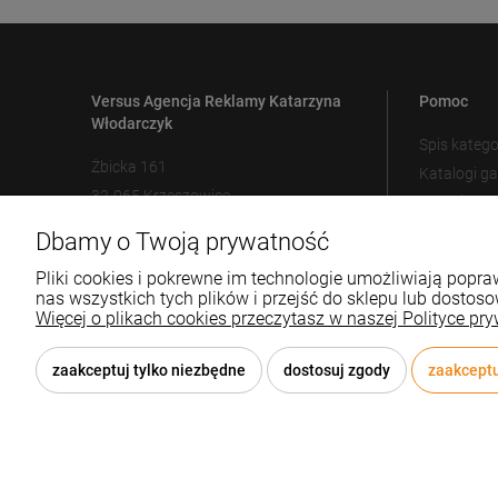
Versus Agencja Reklamy Katarzyna
Pomoc
Włodarczyk
Spis katego
Żbicka 161
Katalogi g
32-065 Krzeszowice
Metody zn
Ustawienia
Dbamy o Twoją prywatność
12 307 25 82
biuro@versus-reklama.pl
Pliki cookies i pokrewne im technologie umożliwiają pop
nas wszystkich tych plików i przejść do sklepu lub dostoso
Więcej o plikach cookies przeczytasz w naszej Polityce pry
zaakceptuj tylko niezbędne
dostosuj zgody
zaakceptu
© 2026 versus-reklama.pl . Wszelkie prawa zastrzeżone.