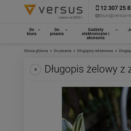
12 307 25 8
biuro@versus-re
Do
Do
Gadżety
J
biura
pisania
elektroniczne i
akcesoria
Strona główna
Do pisania
Długopisy reklamowe
Długop
Długopis żelowy z z