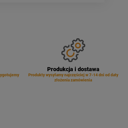
Produkcja i dostawa
zygotujemy
Produkty wysyłamy najczęściej w 7-14 dni od daty
złożenia zamówienia