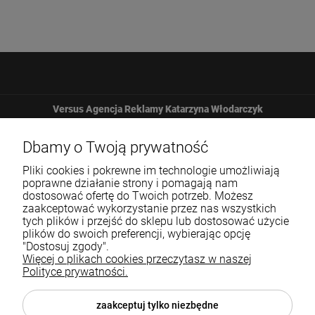
Versus Agencja Reklamy Katarzyna Włodarczyk
Żbicka 161
Dbamy o Twoją prywatność
Pliki cookies i pokrewne im technologie umożliwiają
32-065 Krzeszowice
poprawne działanie strony i pomagają nam
dostosować ofertę do Twoich potrzeb. Możesz
zaakceptować wykorzystanie przez nas wszystkich
12 307 25 82
tych plików i przejść do sklepu lub dostosować użycie
plików do swoich preferencji, wybierając opcję
biuro@versus-reklama.pl
"Dostosuj zgody".
Więcej o plikach cookies przeczytasz w naszej
Polityce prywatności.
Pomoc
zaakceptuj tylko niezbędne