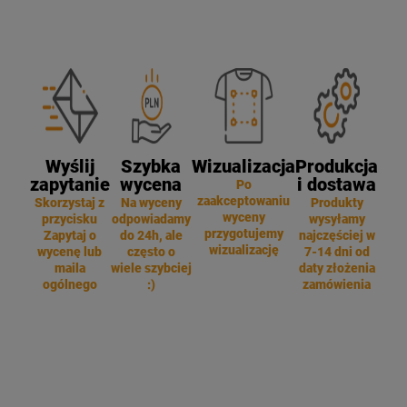
Wyślij
Szybka
Wizualizacja
Produkcja
zapytanie
wycena
i dostawa
Po
zaakceptowaniu
Skorzystaj z
Na wyceny
Produkty
wyceny
przycisku
odpowiadamy
wysyłamy
przygotujemy
Zapytaj o
do 24h, ale
najczęściej w
wizualizację
wycenę lub
często o
7-14 dni od
maila
wiele szybciej
daty złożenia
ogólnego
:)
zamówienia