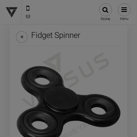
12 307 25 82
biuro@versus-reklama.pl
Szukaj
Menu
Fidget Spinner