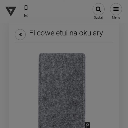
12 307 25 82
biuro@versus-reklama.pl
Szukaj
Menu
Filcowe etui na okulary