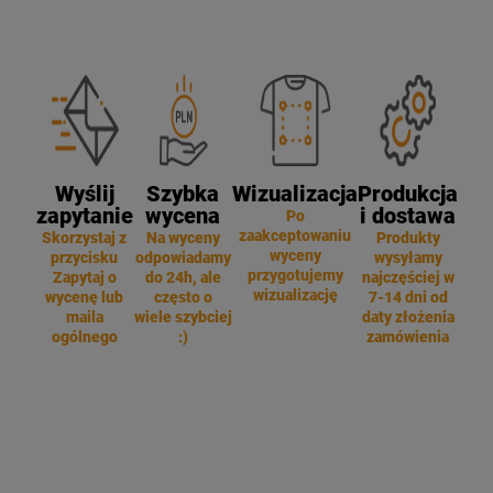
Wyślij
Szybka
Wizualizacja
Produkcja
zapytanie
wycena
i dostawa
Po
zaakceptowaniu
Skorzystaj z
Na wyceny
Produkty
wyceny
przycisku
odpowiadamy
wysyłamy
przygotujemy
Zapytaj o
do 24h, ale
najczęściej w
wizualizację
wycenę lub
często o
7-14 dni od
maila
wiele szybciej
daty złożenia
ogólnego
:)
zamówienia