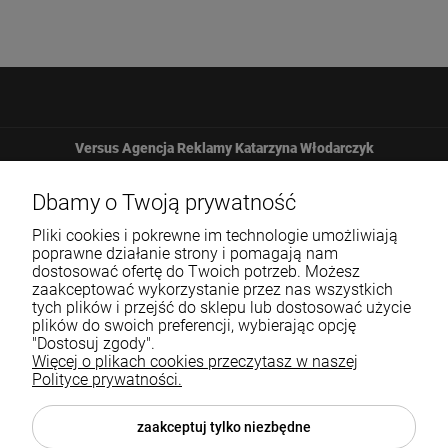
Versus Agencja Reklamy Katarzyna Włodarczyk
Żbicka 161
Dbamy o Twoją prywatność
Pliki cookies i pokrewne im technologie umożliwiają
32-065 Krzeszowice
poprawne działanie strony i pomagają nam
dostosować ofertę do Twoich potrzeb. Możesz
zaakceptować wykorzystanie przez nas wszystkich
12 307 25 82
tych plików i przejść do sklepu lub dostosować użycie
plików do swoich preferencji, wybierając opcję
biuro@versus-reklama.pl
"Dostosuj zgody".
Więcej o plikach cookies przeczytasz w naszej
Polityce prywatności.
Pomoc
zaakceptuj tylko niezbędne
Blog