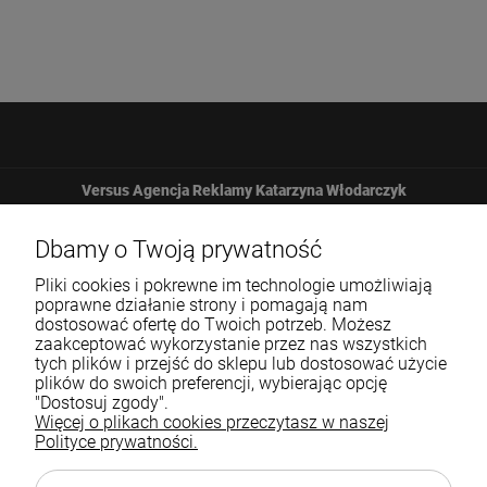
Versus Agencja Reklamy Katarzyna Włodarczyk
Żbicka 161
Dbamy o Twoją prywatność
Pliki cookies i pokrewne im technologie umożliwiają
32-065 Krzeszowice
poprawne działanie strony i pomagają nam
dostosować ofertę do Twoich potrzeb. Możesz
zaakceptować wykorzystanie przez nas wszystkich
12 307 25 82
tych plików i przejść do sklepu lub dostosować użycie
plików do swoich preferencji, wybierając opcję
biuro@versus-reklama.pl
"Dostosuj zgody".
Więcej o plikach cookies przeczytasz w naszej
Polityce prywatności.
Pomoc