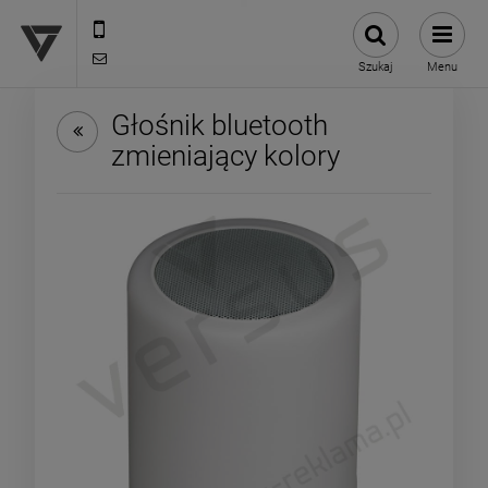
12 307 25 82
biuro@versus-reklama.pl
Szukaj
Menu
Głośnik bluetooth
zmieniający kolory