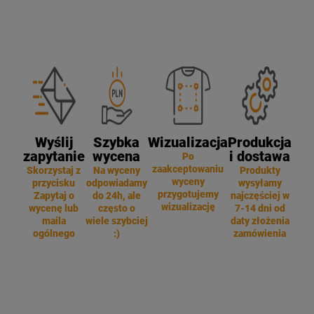
Wyślij
Szybka
Wizualizacja
Produkcja
zapytanie
wycena
i dostawa
Po
zaakceptowaniu
Skorzystaj z
Na wyceny
Produkty
wyceny
przycisku
odpowiadamy
wysyłamy
przygotujemy
Zapytaj o
do 24h, ale
najczęściej w
wizualizację
wycenę lub
często o
7-14 dni od
maila
wiele szybciej
daty złożenia
ogólnego
:)
zamówienia