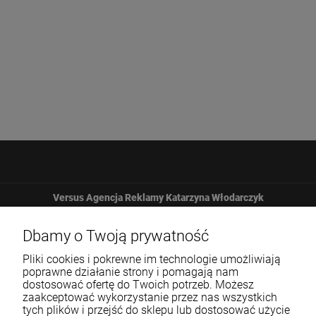
Versus Agencja Reklamy Katarzyna Włodarczyk
Żbicka 161
Dbamy o Twoją prywatność
Pliki cookies i pokrewne im technologie umożliwiają
32-065 Krzeszowice
poprawne działanie strony i pomagają nam
dostosować ofertę do Twoich potrzeb. Możesz
zaakceptować wykorzystanie przez nas wszystkich
12 307 25 82
tych plików i przejść do sklepu lub dostosować użycie