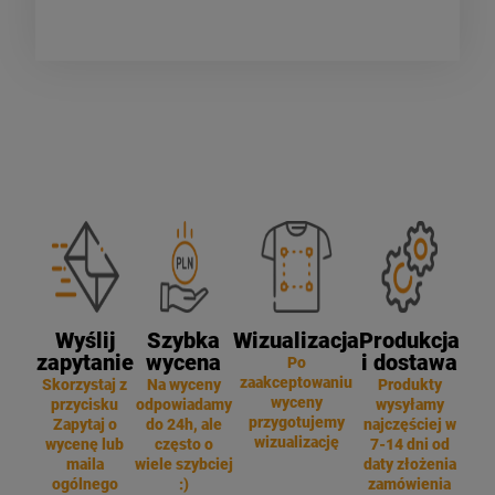
Wyślij
Szybka
Wizualizacja
Produkcja
zapytanie
wycena
i dostawa
Po
zaakceptowaniu
Skorzystaj z
Na wyceny
Produkty
wyceny
przycisku
odpowiadamy
wysyłamy
przygotujemy
Zapytaj o
do 24h, ale
najczęściej w
wizualizację
wycenę lub
często o
7-14 dni od
maila
wiele szybciej
daty złożenia
ogólnego
:)
zamówienia