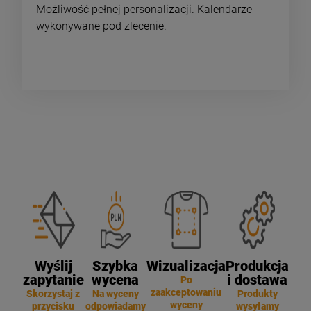
Możliwość pełnej personalizacji. Kalendarze
wykonywane pod zlecenie.
Wyślij
Szybka
Wizualizacja
Produkcja
zapytanie
wycena
i dostawa
Po
zaakceptowaniu
Skorzystaj z
Na wyceny
Produkty
wyceny
przycisku
odpowiadamy
wysyłamy