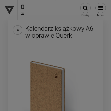
12 307 25 82
biuro@versus-reklama.pl
Szukaj
Menu
Kalendarz książkowy A6
w oprawie Querk