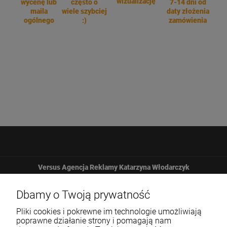
wizualizację
wycenę lub
często o
7-14 dni od
maila
wiele szybciej
daty złożenia
ogólnego
:)
zamówienia
Versus Agencja Reklamy Katarzyna Włodarczyk
Żbicka 161
Dbamy o Twoją prywatność
Pliki cookies i pokrewne im technologie umożliwiają
32-065 Krzeszowice
poprawne działanie strony i pomagają nam