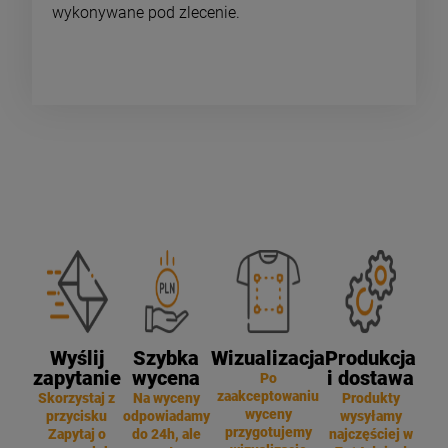
wykonywane pod zlecenie.
Wyślij
Szybka
Wizualizacja
Produkcja
zapytanie
wycena
i dostawa
Po
zaakceptowaniu
Skorzystaj z
Na wyceny
Produkty
wyceny
przycisku
odpowiadamy
wysyłamy
przygotujemy
Zapytaj o
do 24h, ale
najczęściej w