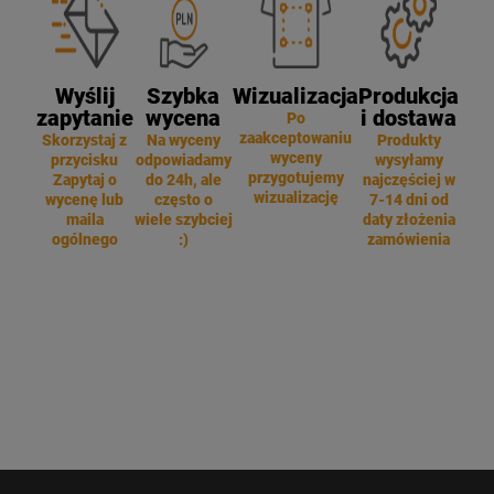
Wyślij
Szybka
Wizualizacja
Produkcja
zapytanie
wycena
i dostawa
Po
zaakceptowaniu
Skorzystaj z
Na wyceny
Produkty
wyceny
przycisku
odpowiadamy
wysyłamy
przygotujemy
Zapytaj o
do 24h, ale
najczęściej w
wizualizację
wycenę lub
często o
7-14 dni od
maila
wiele szybciej
daty złożenia
ogólnego
:)
zamówienia