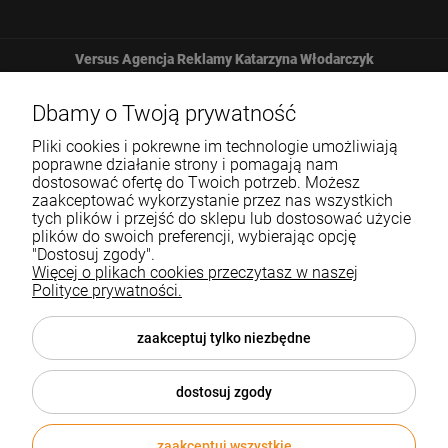
Versus Agencja Reklamy Katarzyna Włodarczyk
Żbicka 161
Dbamy o Twoją prywatność
Pliki cookies i pokrewne im technologie umożliwiają
32-065 Krzeszowice
poprawne działanie strony i pomagają nam
dostosować ofertę do Twoich potrzeb. Możesz
zaakceptować wykorzystanie przez nas wszystkich
12 307 25 82
tych plików i przejść do sklepu lub dostosować użycie
plików do swoich preferencji, wybierając opcję
biuro@versus-reklama.pl
"Dostosuj zgody".
Więcej o plikach cookies przeczytasz w naszej
Polityce prywatności.
Pomoc
zaakceptuj tylko niezbędne
Blog
dostosuj zgody
O nas
zaakceptuj wszystkie