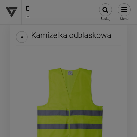
12 307 25 82
biuro@versus-reklama.pl
Szukaj
Menu
Kamizelka odblaskowa