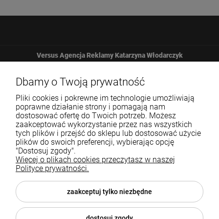
Versus Agencja Reklamy Katarzyna Włodarczyk
Żbicka 161
Dbamy o Twoją prywatność
Pliki cookies i pokrewne im technologie umożliwiają
32-065 Krzeszowice
poprawne działanie strony i pomagają nam
dostosować ofertę do Twoich potrzeb. Możesz
zaakceptować wykorzystanie przez nas wszystkich
12 307 25 82
tych plików i przejść do sklepu lub dostosować użycie
plików do swoich preferencji, wybierając opcję
biuro@versus-reklama.pl
"Dostosuj zgody".
Więcej o plikach cookies przeczytasz w naszej
Polityce prywatności.
Pomoc
zaakceptuj tylko niezbędne
Blog
dostosuj zgody