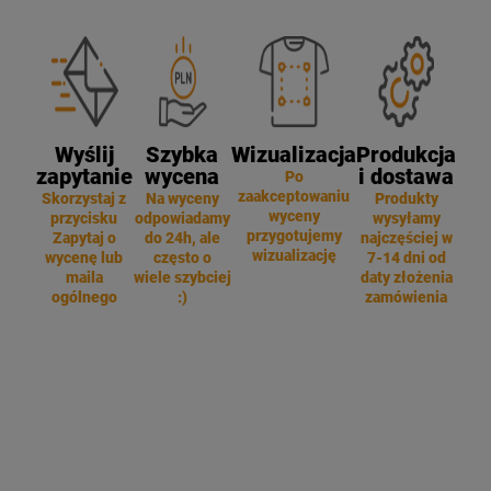
Wyślij
Szybka
Wizualizacja
Produkcja
zapytanie
wycena
i dostawa
Po
zaakceptowaniu
Skorzystaj z
Na wyceny
Produkty
wyceny
przycisku
odpowiadamy
wysyłamy
przygotujemy
Zapytaj o
do 24h, ale
najczęściej w
wizualizację
wycenę lub
często o
7-14 dni od
maila
wiele szybciej
daty złożenia
ogólnego
:)
zamówienia