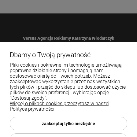
Versus Agencja Reklamy Katarzyna Włodarczyk
Żbicka 161
Dbamy o Twoją prywatność
Pliki cookies i pokrewne im technologie umożliwiają
32-065 Krzeszowice
poprawne działanie strony i pomagają nam
dostosować ofertę do Twoich potrzeb. Możesz
zaakceptować wykorzystanie przez nas wszystkich
12 307 25 82
tych plików i przejść do sklepu lub dostosować użycie
plików do swoich preferencji, wybierając opcję
biuro@versus-reklama.pl
"Dostosuj zgody".
Więcej o plikach cookies przeczytasz w naszej
Polityce prywatności.
Pomoc
zaakceptuj tylko niezbędne
Blog