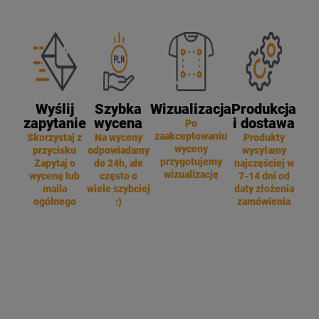
Wyślij
Szybka
Wizualizacja
Produkcja
zapytanie
wycena
i dostawa
Po
zaakceptowaniu
Skorzystaj z
Na wyceny
Produkty
wyceny
przycisku
odpowiadamy
wysyłamy
przygotujemy
Zapytaj o
do 24h, ale
najczęściej w
wizualizację
wycenę lub
często o
7-14 dni od
maila
wiele szybciej
daty złożenia
ogólnego
:)
zamówienia