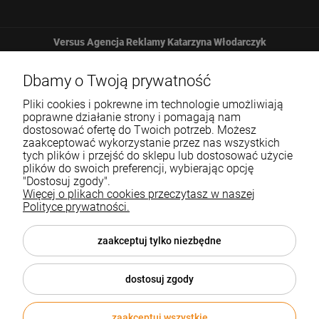
Versus Agencja Reklamy Katarzyna Włodarczyk
Żbicka 161
Dbamy o Twoją prywatność
Pliki cookies i pokrewne im technologie umożliwiają
32-065 Krzeszowice
poprawne działanie strony i pomagają nam
dostosować ofertę do Twoich potrzeb. Możesz
zaakceptować wykorzystanie przez nas wszystkich
12 307 25 82
tych plików i przejść do sklepu lub dostosować użycie
plików do swoich preferencji, wybierając opcję
biuro@versus-reklama.pl
"Dostosuj zgody".
Więcej o plikach cookies przeczytasz w naszej
Polityce prywatności.
Pomoc
zaakceptuj tylko niezbędne
Blog
dostosuj zgody
O nas
zaakceptuj wszystkie