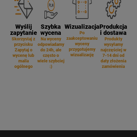
Wyślij
Szybka
Wizualizacja
Produkcja
zapytanie
wycena
i dostawa
Po
zaakceptowaniu
Skorzystaj z
Na wyceny
Produkty
wyceny
przycisku
odpowiadamy
wysyłamy
przygotujemy
Zapytaj o
do 24h, ale
najczęściej w
wizualizację
wycenę lub
często o
7-14 dni od
maila
wiele szybciej
daty złożenia
ogólnego
:)
zamówienia