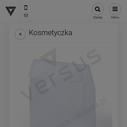
12 307 25 82
biuro@versus-reklama.pl
Szukaj
Menu
Kosmetyczka