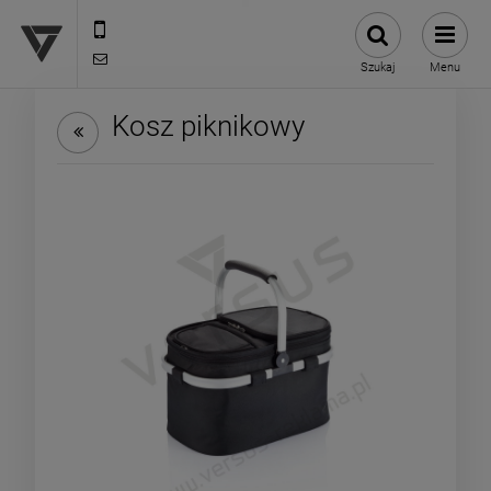
12 307 25 82
biuro@versus-reklama.pl
Szukaj
Menu
Kosz piknikowy