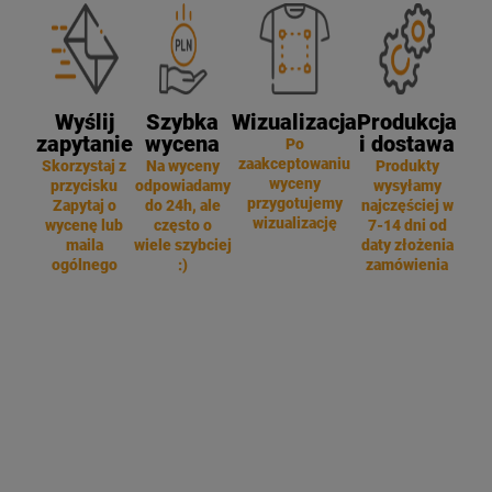
Wyślij
Szybka
Wizualizacja
Produkcja
zapytanie
wycena
i dostawa
Po
zaakceptowaniu
Skorzystaj z
Na wyceny
Produkty
wyceny
przycisku
odpowiadamy
wysyłamy
przygotujemy
Zapytaj o
do 24h, ale
najczęściej w
wizualizację
wycenę lub
często o
7-14 dni od
maila
wiele szybciej
daty złożenia
ogólnego
:)
zamówienia