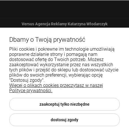
Versus Agencja Reklamy Katarzyna Włodarczyk
Żbicka 161
Dbamy o Twoją prywatność
Pliki cookies i pokrewne im technologie umożliwiają
32-065 Krzeszowice
poprawne działanie strony i pomagają nam
dostosować ofertę do Twoich potrzeb. Możesz
zaakceptować wykorzystanie przez nas wszystkich
12 307 25 82
tych plików i przejść do sklepu lub dostosować użycie
plików do swoich preferencji, wybierając opcję
biuro@versus-reklama.pl
"Dostosuj zgody".
Więcej o plikach cookies przeczytasz w naszej
Polityce prywatności.
Pomoc
zaakceptuj tylko niezbędne
Blog
dostosuj zgody
O nas