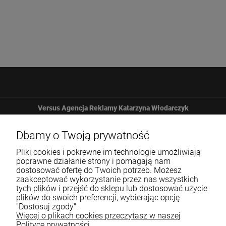
Versus Agencja Reklamy Katarzyna Włodarczyk
Żbicka 161
Dbamy o Twoją prywatność
Pliki cookies i pokrewne im technologie umożliwiają
32-065 Krzeszowice
poprawne działanie strony i pomagają nam
dostosować ofertę do Twoich potrzeb. Możesz
zaakceptować wykorzystanie przez nas wszystkich
12 307 25 82
tych plików i przejść do sklepu lub dostosować użycie
plików do swoich preferencji, wybierając opcję
biuro@versus-reklama.pl
"Dostosuj zgody".
Więcej o plikach cookies przeczytasz w naszej
Polityce prywatności.