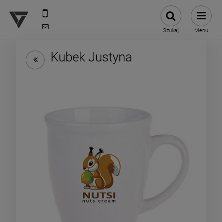
12 307 25 82
biuro@versus-reklama.pl
Szukaj
Menu
Kubek Justyna