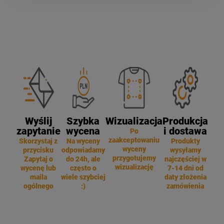
Wyślij
Szybka
Wizualizacja
Produkcja
zapytanie
wycena
i dostawa
Po
zaakceptowaniu
Skorzystaj z
Na wyceny
Produkty
wyceny
przycisku
odpowiadamy
wysyłamy
przygotujemy
Zapytaj o
do 24h, ale
najczęściej w
wizualizację
wycenę lub
często o
7-14 dni od
maila
wiele szybciej
daty złożenia
ogólnego
:)
zamówienia