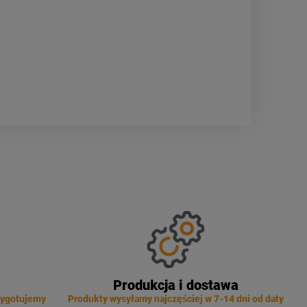
Produkcja i dostawa
zygotujemy
Produkty wysyłamy najczęściej w 7-14 dni od daty