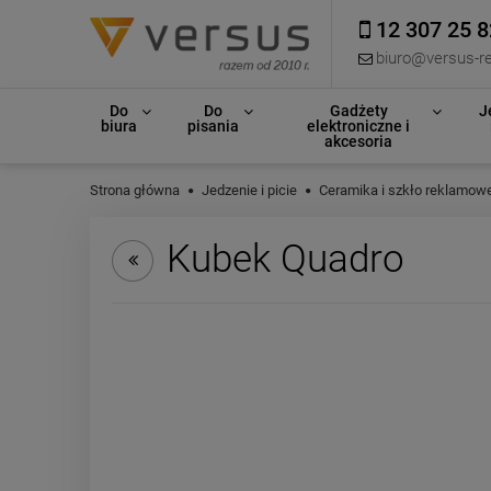
12 307 25 8
biuro@versus-re
Do
Do
Gadżety
J
biura
pisania
elektroniczne i
akcesoria
Strona główna
Jedzenie i picie
Ceramika i szkło reklamow
Kubek Quadro