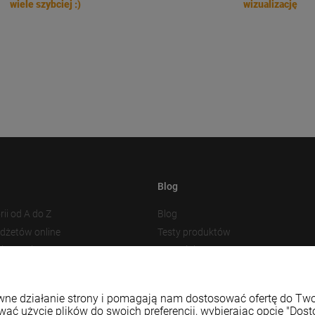
wiele szybciej :)
wizualizację
Blog
rii od A do Z
Blog
adżetów online
Testy produktów
akowania
Nowości
 plików cookies
Prezentacja produktu
Baza Wiedzy
rawne działanie strony i pomagają nam dostosować ofertę do T
wać użycie plików do swoich preferencji, wybierając opcję "Dost