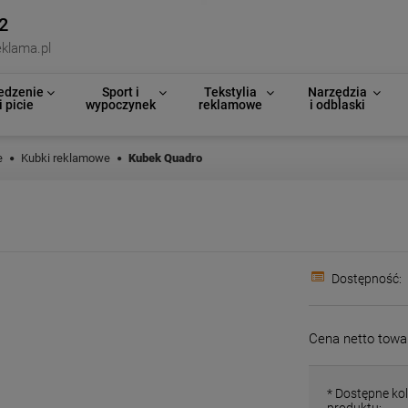
2
klama.pl
edzenie
Sport i
Tekstylia
Narzędzia
i picie
wypoczynek
reklamowe
i odblaski
e
Kubki reklamowe
Kubek Quadro
Dostępność:
Cena netto towa
*
Dostępne kol
produktu: