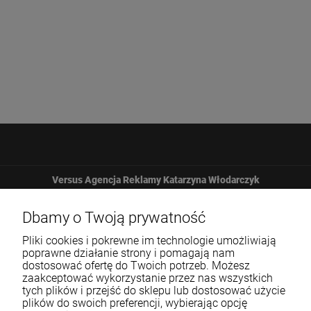
Versus Agencja Reklamy Katarzyna Włodarczyk
Żbicka 161
Dbamy o Twoją prywatność
Pliki cookies i pokrewne im technologie umożliwiają
32-065 Krzeszowice
poprawne działanie strony i pomagają nam
dostosować ofertę do Twoich potrzeb. Możesz
zaakceptować wykorzystanie przez nas wszystkich
12 307 25 82
tych plików i przejść do sklepu lub dostosować użycie
plików do swoich preferencji, wybierając opcję