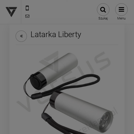
12 307 25 82
biuro@versus-reklama.pl
Szukaj
Menu
Latarka Liberty