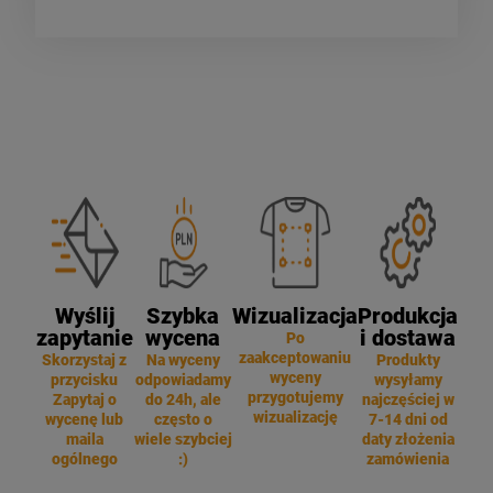
Wyślij
Szybka
Wizualizacja
Produkcja
zapytanie
wycena
i dostawa
Po
zaakceptowaniu
Skorzystaj z
Na wyceny
Produkty
wyceny
przycisku
odpowiadamy
wysyłamy
przygotujemy
Zapytaj o
do 24h, ale
najczęściej w
wizualizację
wycenę lub
często o
7-14 dni od
maila
wiele szybciej
daty złożenia
ogólnego
:)
zamówienia