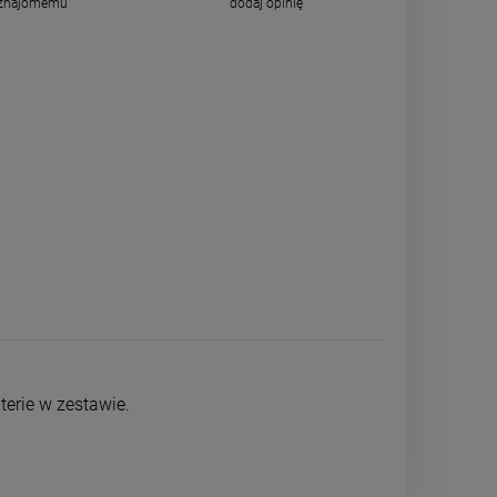
 znajomemu
dodaj opinię
terie w zestawie.