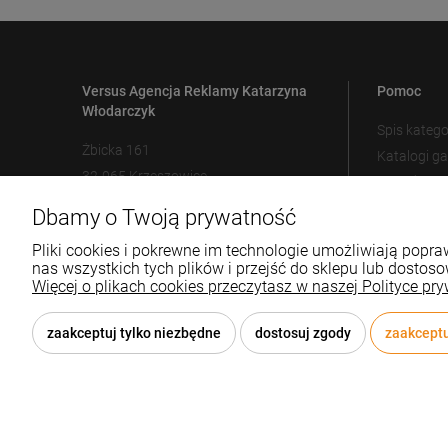
Versus Agencja Reklamy Katarzyna
Pomoc
Włodarczyk
Spis katego
Żbicka 161
Katalogi g
32-065 Krzeszowice
Metody zn
Ustawienia
Dbamy o Twoją prywatność
12 307 25 82
biuro@versus-reklama.pl
Pliki cookies i pokrewne im technologie umożliwiają pop
nas wszystkich tych plików i przejść do sklepu lub dostoso
Więcej o plikach cookies przeczytasz w naszej Polityce pry
zaakceptuj tylko niezbędne
dostosuj zgody
zaakceptu
© 2026 versus-reklama.pl . Wszelkie prawa zastrzeżone.