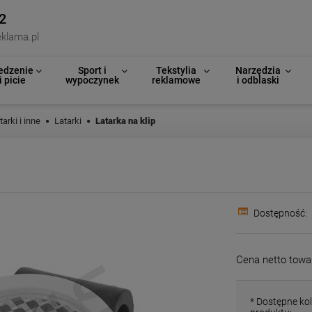
2
klama.pl
edzenie
Sport i
Tekstylia
Narzędzia
i picie
wypoczynek
reklamowe
i odblaski
tarki i inne
Latarki
Latarka na klip
Dostępność:
Cena netto towa
*
Dostępne kol