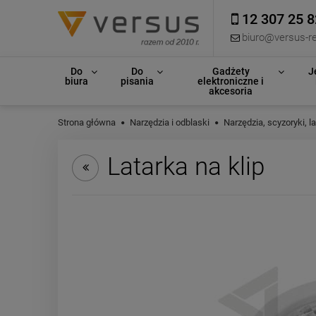
12 307 25 8
biuro@versus-re
Do
Do
Gadżety
J
biura
pisania
elektroniczne i
akcesoria
Strona główna
Narzędzia i odblaski
Narzędzia, scyzoryki, la
Latarka na klip