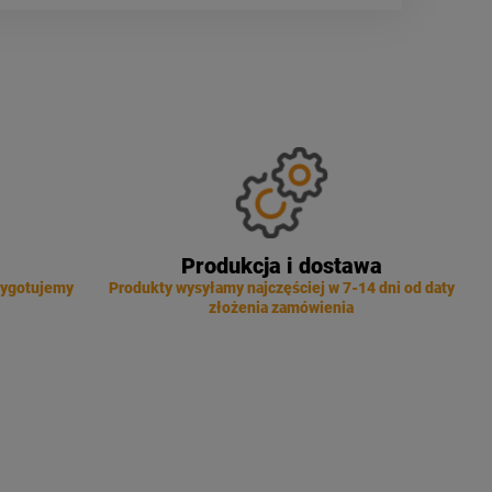
Produkcja i dostawa
zygotujemy
Produkty wysyłamy najczęściej w 7-14 dni od daty
złożenia zamówienia