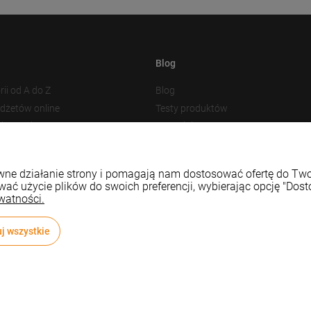
Blog
rii od A do Z
Blog
adżetów online
Testy produktów
akowania
Nowości
 plików cookies
Prezentacja produktu
Baza Wiedzy
rawne działanie strony i pomagają nam dostosować ofertę do T
wać użycie plików do swoich preferencji, wybierając opcję "Dost
watności.
j wszystkie