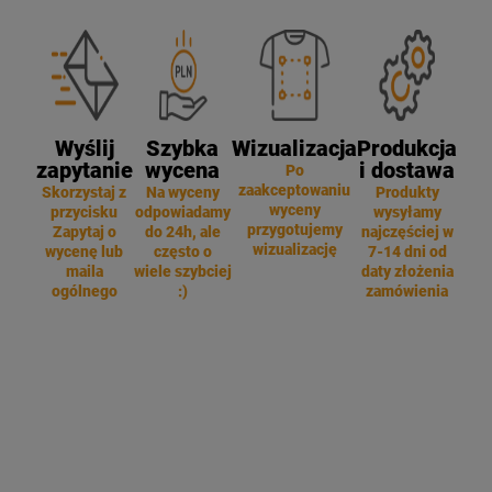
Wyślij
Szybka
Wizualizacja
Produkcja
zapytanie
wycena
i dostawa
Po
zaakceptowaniu
Skorzystaj z
Na wyceny
Produkty
wyceny
przycisku
odpowiadamy
wysyłamy
przygotujemy
Zapytaj o
do 24h, ale
najczęściej w
wizualizację
wycenę lub
często o
7-14 dni od
maila
wiele szybciej
daty złożenia
ogólnego
:)
zamówienia