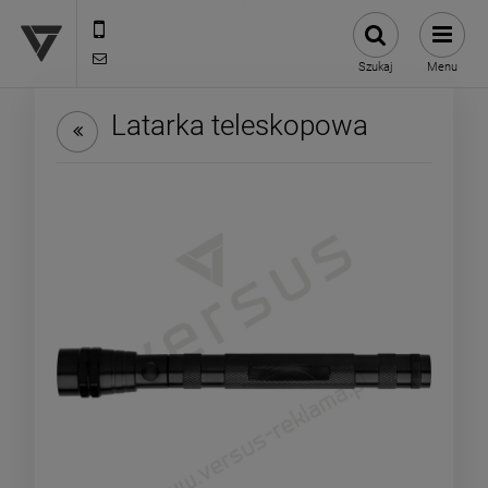
12 307 25 82
biuro@versus-reklama.pl
Szukaj
Menu
Latarka teleskopowa