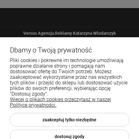
Versus Agencja Reklamy Katarzyna Włodarczyk
Żbicka 161
Dbamy o Twoją prywatność
Pliki cookies i pokrewne im technologie umożliwiają
32-065 Krzeszowice
poprawne działanie strony i pomagają nam
dostosować ofertę do Twoich potrzeb. Możesz
zaakceptować wykorzystanie przez nas wszystkich
12 307 25 82
tych plików i przejść do sklepu lub dostosować użycie
plików do swoich preferencji, wybierając opcję
biuro@versus-reklama.pl
"Dostosuj zgody".
Więcej o plikach cookies przeczytasz w naszej
Polityce prywatności.
Pomoc
zaakceptuj tylko niezbędne
Blog
dostosuj zgody
O nas