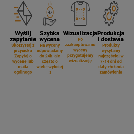
Wyślij
Szybka
Wizualizacja
Produkcja
zapytanie
wycena
i dostawa
Po
zaakceptowaniu
Skorzystaj z
Na wyceny
Produkty
wyceny
przycisku
odpowiadamy
wysyłamy
przygotujemy
Zapytaj o
do 24h, ale
najczęściej w
wizualizację
wycenę lub
często o
7-14 dni od
maila
wiele szybciej
daty złożenia
ogólnego
:)
zamówienia