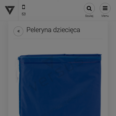
12 307 25 82
biuro@versus-reklama.pl
Szukaj
Menu
Peleryna dziecięca