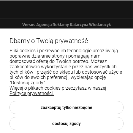
Versus Agencja Reklamy Katarzyna Włodarczyk
Żbicka 161
Dbamy o Twoją prywatność
Pliki cookies i pokrewne im technologie umożliwiają
32-065 Krzeszowice
poprawne działanie strony i pomagają nam
dostosować ofertę do Twoich potrzeb. Możesz
zaakceptować wykorzystanie przez nas wszystkich
12 307 25 82
tych plików i przejść do sklepu lub dostosować użycie
plików do swoich preferencji, wybierając opcję
biuro@versus-reklama.pl
"Dostosuj zgody".
Więcej o plikach cookies przeczytasz w naszej
Polityce prywatności.
Pomoc
zaakceptuj tylko niezbędne
Blog
dostosuj zgody
O nas