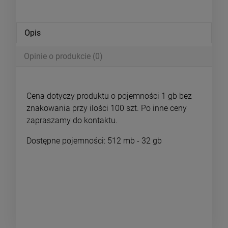
Opis
Opinie o produkcie (0)
Cena dotyczy produktu o pojemności 1 gb bez
znakowania przy ilości 100 szt. Po inne ceny
zapraszamy do kontaktu.
Dostępne pojemności: 512 mb - 32 gb
gadżety targowe, prezenty reklamowe, pendrive z
logo firmy, gadżety z filcu, pendrive twister z
grawerem