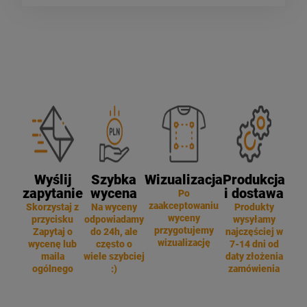
Wyślij
Szybka
Wizualizacja
Produkcja
zapytanie
wycena
i dostawa
Po
zaakceptowaniu
Skorzystaj z
Na wyceny
Produkty
wyceny
przycisku
odpowiadamy
wysyłamy
przygotujemy
Zapytaj o
do 24h, ale
najczęściej w
wizualizację
wycenę lub
często o
7-14 dni od
maila
wiele szybciej
daty złożenia
ogólnego
:)
zamówienia