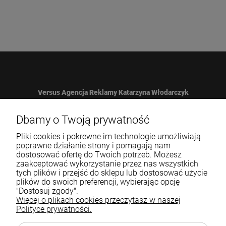
Versus Agencja Reklamy Katarzyna Włodarczyk
Żbicka 161
Dbamy o Twoją prywatność
Pliki cookies i pokrewne im technologie umożliwiają
32-065 Krzeszowice
poprawne działanie strony i pomagają nam
dostosować ofertę do Twoich potrzeb. Możesz
zaakceptować wykorzystanie przez nas wszystkich
12 307 25 82
tych plików i przejść do sklepu lub dostosować użycie
plików do swoich preferencji, wybierając opcję
biuro@versus-reklama.pl
"Dostosuj zgody".
Więcej o plikach cookies przeczytasz w naszej
Polityce prywatności.
Pomoc