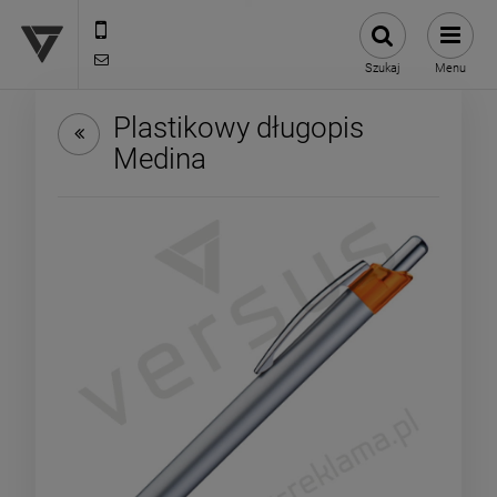
12 307 25 82
biuro@versus-reklama.pl
Szukaj
Menu
Plastikowy długopis
Medina