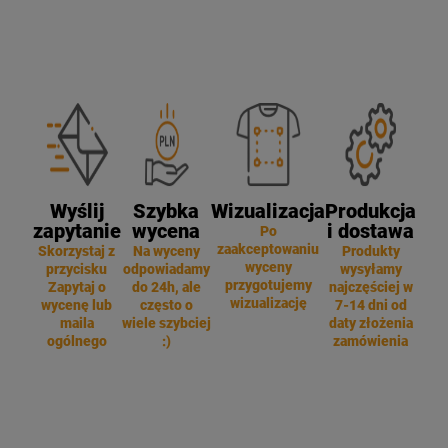
Wyślij
Szybka
Wizualizacja
Produkcja
zapytanie
wycena
i dostawa
Po
zaakceptowaniu
Skorzystaj z
Na wyceny
Produkty
wyceny
przycisku
odpowiadamy
wysyłamy
przygotujemy
Zapytaj o
do 24h, ale
najczęściej w
wizualizację
wycenę lub
często o
7-14 dni od
maila
wiele szybciej
daty złożenia
ogólnego
:)
zamówienia