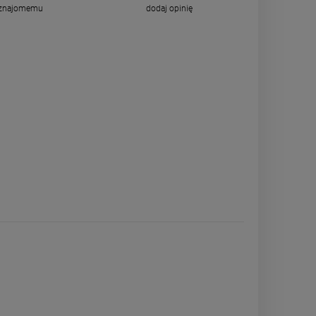
 znajomemu
dodaj opinię