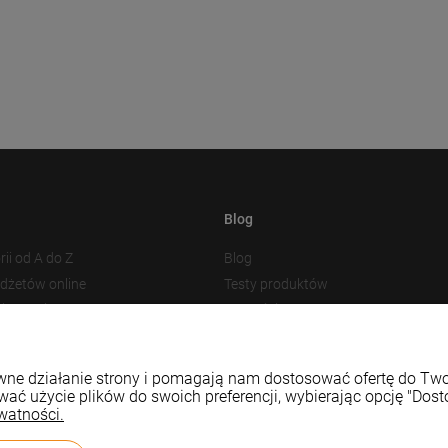
Blog
rii od A do Z
Blog
adżetów online
Testy produktów
akowania
Nowości
 plików cookies
Prezentacja produktu
Baza Wiedzy
rawne działanie strony i pomagają nam dostosować ofertę do T
wać użycie plików do swoich preferencji, wybierając opcję "Dost
watności.