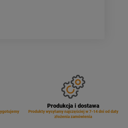
Produkcja i dostawa
zygotujemy
Produkty wysyłamy najczęściej w 7-14 dni od daty
złożenia zamówienia