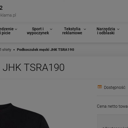
2
klama.pl
edzenie
Sport i
Tekstylia
Narzędzia
i picie
wypoczynek
reklamowe
i odblaski
T-shirty
Podkoszulek męski JHK TSRA190
i JHK TSRA190
Dostępność:
Cena netto towa