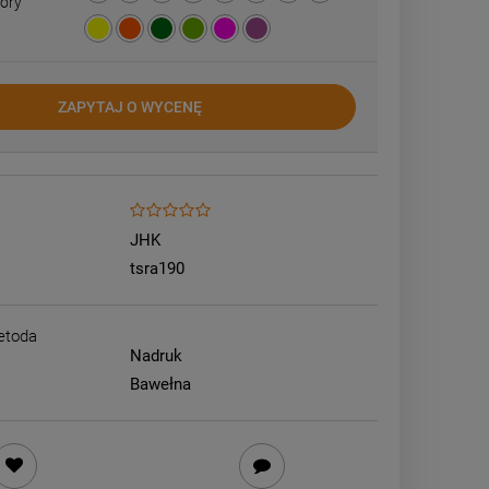
ory
ZAPYTAJ O WYCENĘ
JHK
tsra190
etoda
Nadruk
Bawełna