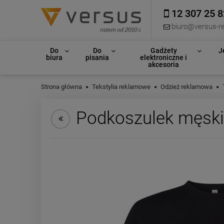
12 307 25 8
biuro@versus-re
Do
Do
Gadżety
J
biura
pisania
elektroniczne i
akcesoria
Strona główna
Tekstylia reklamowe
Odzież reklamowa
Podkoszulek męsk