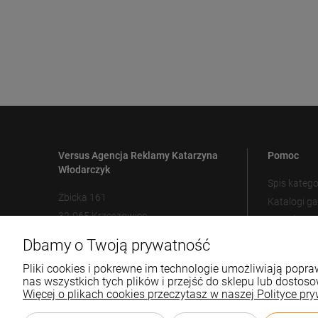
Versus Agencja Reklamy Katarzyna
Pomoc
Włodarczyk
Spis katego
Żbicka 161
Katalogi g
32-065 Krzeszowice
Metody zn
Ustawienia
Dbamy o Twoją prywatność
12 307 25 82
biuro@versus-reklama.pl
Pliki cookies i pokrewne im technologie umożliwiają pop
nas wszystkich tych plików i przejść do sklepu lub dostoso
Więcej o plikach cookies przeczytasz w naszej Polityce pry