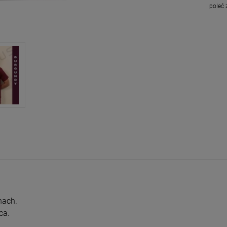
poleć
nach.
ca.