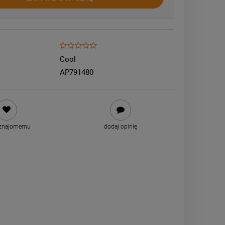
Cool
AP791480
 znajomemu
dodaj opinię