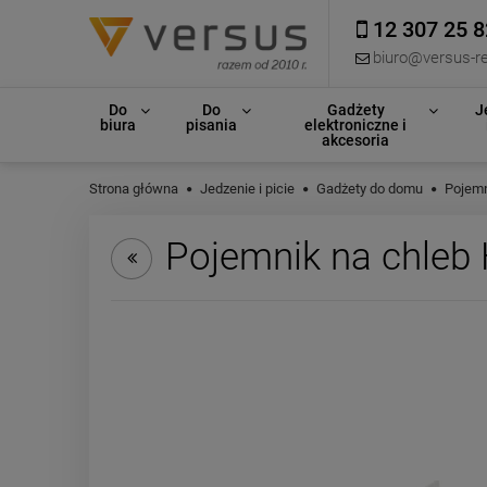
12 307 25 8
biuro@versus-re
Do
Do
Gadżety
J
biura
pisania
elektroniczne i
akcesoria
Strona główna
Jedzenie i picie
Gadżety do domu
Pojemn
Pojemnik na chleb 