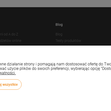
Blog
rii od A do Z
Blog
adżetów online
Testy produktów
akowania
Nowości
 plików cookies
Prezentacja produktu
Baza Wiedzy
rawne działanie strony i pomagają nam dostosować ofertę do T
wać użycie plików do swoich preferencji, wybierając opcję "Dost
watności.
j wszystkie