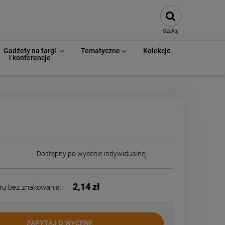
Szukaj
Gadżety na targi
Tematyczne
Kolekcje
i konferencje
Dostępny po wycenie indywidualnej
2,14 zł
ru bez znakowania:
ZAPYTAJ O WYCENĘ