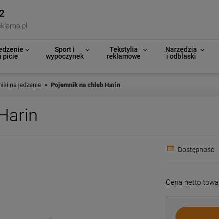
2
klama.pl
edzenie
Sport i
Tekstylia
Narzędzia
i picie
wypoczynek
reklamowe
i odblaski
iki na jedzenie
Pojemnik na chleb Harin
Harin
Dostępność:
Cena netto towa