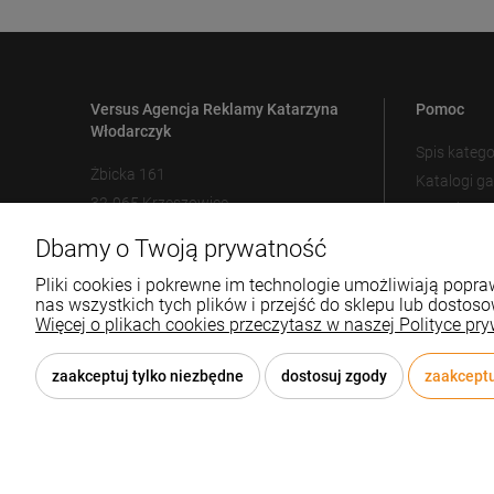
Versus Agencja Reklamy Katarzyna
Pomoc
Włodarczyk
Spis katego
Żbicka 161
Katalogi g
32-065 Krzeszowice
Metody zn
Ustawienia
Dbamy o Twoją prywatność
12 307 25 82
biuro@versus-reklama.pl
Pliki cookies i pokrewne im technologie umożliwiają pop
nas wszystkich tych plików i przejść do sklepu lub dostoso
Więcej o plikach cookies przeczytasz w naszej Polityce pry
zaakceptuj tylko niezbędne
dostosuj zgody
zaakceptu
© 2026 versus-reklama.pl . Wszelkie prawa zastrzeżone.