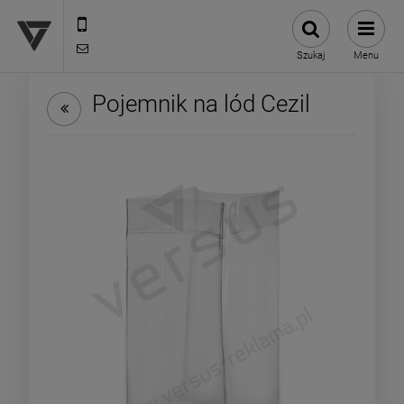
12 307 25 82
biuro@versus-reklama.pl
Szukaj
Menu
Pojemnik na lód Cezil