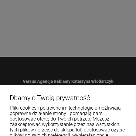
Versus Agencja Reklamy Katarzyna Włodarczyk
Żbicka 161
Dbamy o Twoją prywatność
Pliki cookies i pokrewne im technologie umożliwiają
32-065 Krzeszowice
poprawne działanie strony i pomagają nam
dostosować ofertę do Twoich potrzeb. Możesz
zaakceptować wykorzystanie przez nas wszystkich
12 307 25 82
tych plików i przejść do sklepu lub dostosować użycie
plików do swoich preferencji, wybierając opcję