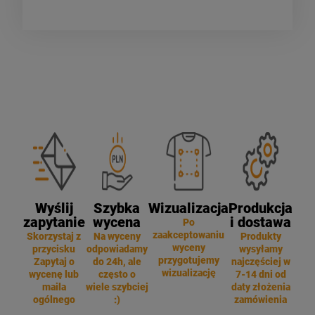
Wyślij
Szybka
Wizualizacja
Produkcja
zapytanie
wycena
i dostawa
Po
zaakceptowaniu
Skorzystaj z
Na wyceny
Produkty
wyceny
przycisku
odpowiadamy
wysyłamy
przygotujemy
Zapytaj o
do 24h, ale
najczęściej w
wizualizację
wycenę lub
często o
7-14 dni od
maila
wiele szybciej
daty złożenia
ogólnego
:)
zamówienia