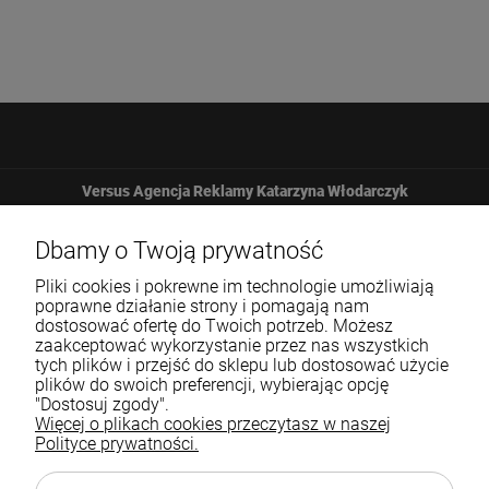
Versus Agencja Reklamy Katarzyna Włodarczyk
Żbicka 161
Dbamy o Twoją prywatność
Pliki cookies i pokrewne im technologie umożliwiają
32-065 Krzeszowice
poprawne działanie strony i pomagają nam
dostosować ofertę do Twoich potrzeb. Możesz
zaakceptować wykorzystanie przez nas wszystkich
12 307 25 82
tych plików i przejść do sklepu lub dostosować użycie
plików do swoich preferencji, wybierając opcję
biuro@versus-reklama.pl
"Dostosuj zgody".
Więcej o plikach cookies przeczytasz w naszej
Polityce prywatności.
Pomoc