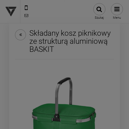
12 307 25 82
biuro@versus-reklama.pl
Szukaj
Menu
Składany kosz piknikowy
ze strukturą aluminiową
BASKIT