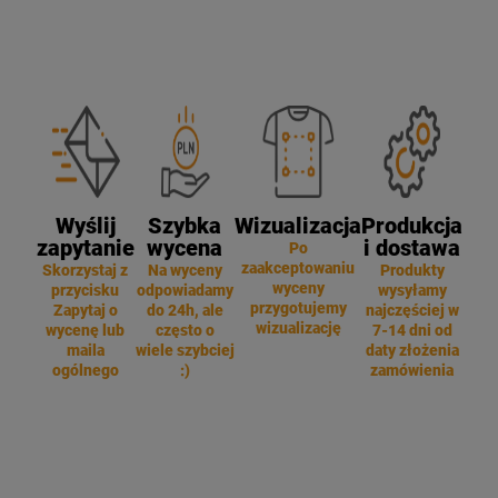
Wyślij
Szybka
Wizualizacja
Produkcja
zapytanie
wycena
i dostawa
Po
zaakceptowaniu
Skorzystaj z
Na wyceny
Produkty
wyceny
przycisku
odpowiadamy
wysyłamy
przygotujemy
Zapytaj o
do 24h, ale
najczęściej w
wizualizację
wycenę lub
często o
7-14 dni od
maila
wiele szybciej
daty złożenia
ogólnego
:)
zamówienia