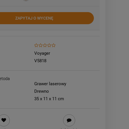
ZAPYTAJ O WYCENĘ
Voyager
V5818
etoda
Grawer laserowy
Drewno
35 x 11 x 11 cm