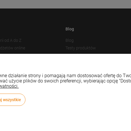
Blog
rii od A do Z
Blog
adżetów online
Testy produktów
akowania
Nowości
 plików cookies
Prezentacja produktu
Baza Wiedzy
rawne działanie strony i pomagają nam dostosować ofertę do T
wać użycie plików do swoich preferencji, wybierając opcję "Dost
watności.
j wszystkie