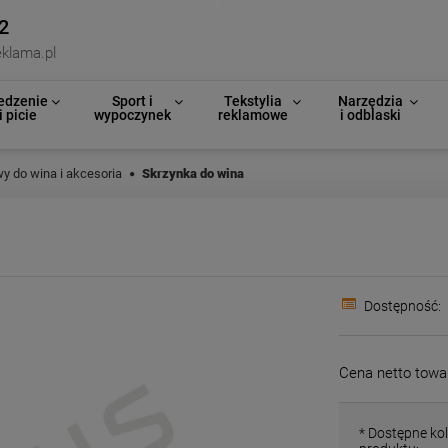
2
klama.pl
edzenie
Sport i
Tekstylia
Narzędzia
i picie
wypoczynek
reklamowe
i odblaski
y do wina i akcesoria
Skrzynka do wina
Dostępność:
Cena netto towa
*
Dostępne kol