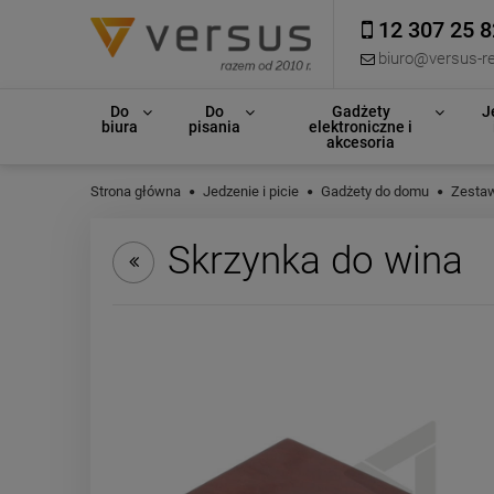
12 307 25 8
biuro@versus-re
Do
Do
Gadżety
J
biura
pisania
elektroniczne i
akcesoria
Strona główna
Jedzenie i picie
Gadżety do domu
Zestaw
Skrzynka do wina