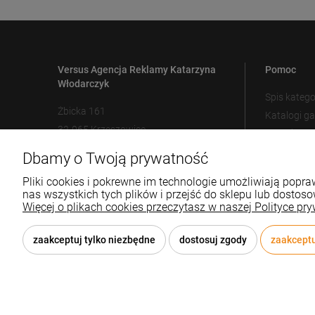
Versus Agencja Reklamy Katarzyna
Pomoc
Włodarczyk
Spis katego
Żbicka 161
Katalogi g
32-065 Krzeszowice
Metody zn
Ustawienia
Dbamy o Twoją prywatność
12 307 25 82
biuro@versus-reklama.pl
Pliki cookies i pokrewne im technologie umożliwiają pop
nas wszystkich tych plików i przejść do sklepu lub dostoso
Więcej o plikach cookies przeczytasz w naszej Polityce pry
zaakceptuj tylko niezbędne
dostosuj zgody
zaakceptu
© 2026 versus-reklama.pl . Wszelkie prawa zastrzeżone.