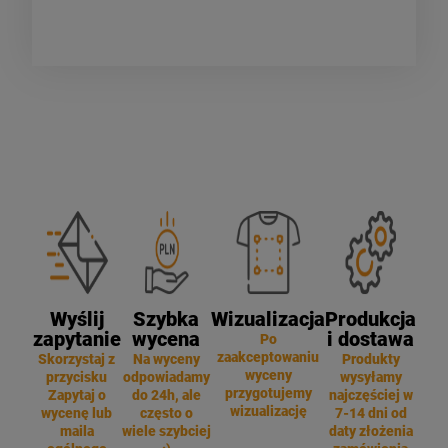
Wyślij
Szybka
Wizualizacja
Produkcja
zapytanie
wycena
i dostawa
Po
zaakceptowaniu
Skorzystaj z
Na wyceny
Produkty
wyceny
przycisku
odpowiadamy
wysyłamy
przygotujemy
Zapytaj o
do 24h, ale
najczęściej w
wizualizację
wycenę lub
często o
7-14 dni od
maila
wiele szybciej
daty złożenia