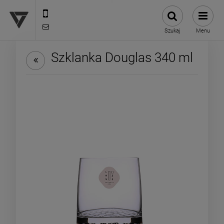
12 307 25 82
biuro@versus-reklama.pl
Szukaj
Menu
Szklanka Douglas 340 ml