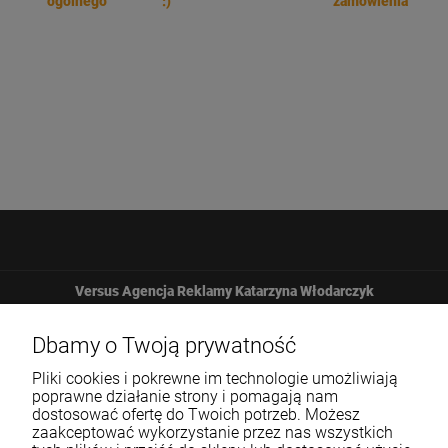
ogólnego
:)
zamówienia
Versus Agencja Reklamy Katarzyna Włodarczyk
Żbicka 161
Dbamy o Twoją prywatność
Pliki cookies i pokrewne im technologie umożliwiają
32-065 Krzeszowice
poprawne działanie strony i pomagają nam
dostosować ofertę do Twoich potrzeb. Możesz
zaakceptować wykorzystanie przez nas wszystkich
12 307 25 82