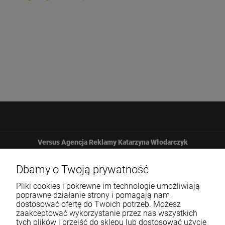
Versus Agencja Reklamy Katarzyna Włodarczyk
Żbicka 161
Dbamy o Twoją prywatność
Pliki cookies i pokrewne im technologie umożliwiają
32-065 Krzeszowice
poprawne działanie strony i pomagają nam
dostosować ofertę do Twoich potrzeb. Możesz
zaakceptować wykorzystanie przez nas wszystkich
12 307 25 82
tych plików i przejść do sklepu lub dostosować użycie