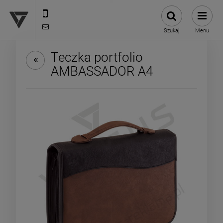
12 307 25 82
biuro@versus-reklama.pl
Szukaj
Menu
Teczka portfolio
AMBASSADOR A4