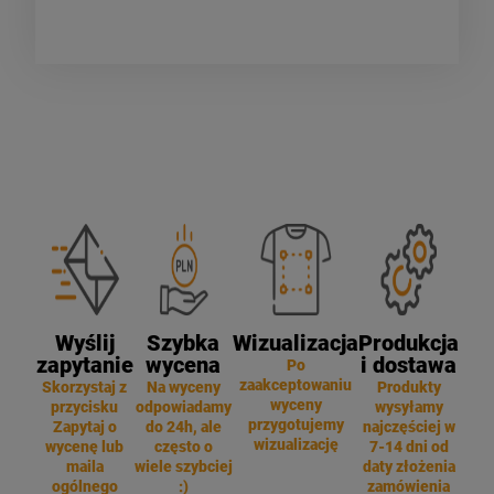
Wyślij
Szybka
Wizualizacja
Produkcja
zapytanie
wycena
i dostawa
Po
zaakceptowaniu
Skorzystaj z
Na wyceny
Produkty
wyceny
przycisku
odpowiadamy
wysyłamy
przygotujemy
Zapytaj o
do 24h, ale
najczęściej w
wizualizację
wycenę lub
często o
7-14 dni od
maila
wiele szybciej
daty złożenia
ogólnego
:)
zamówienia