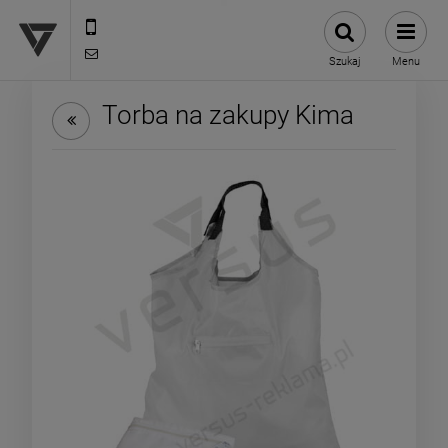
12 307 25 82
biuro@versus-reklama.pl
Szukaj
Menu
Torba na zakupy Kima