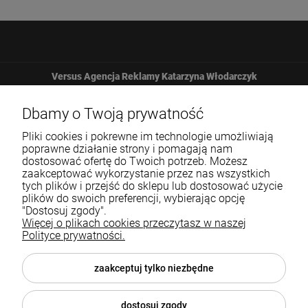
Versus Agencja Reklamy Katarzyna Włodarczyk
Żbicka 161
Dbamy o Twoją prywatność
Pliki cookies i pokrewne im technologie umożliwiają
32-065 Krzeszowice
poprawne działanie strony i pomagają nam
dostosować ofertę do Twoich potrzeb. Możesz
zaakceptować wykorzystanie przez nas wszystkich
12 307 25 82
tych plików i przejść do sklepu lub dostosować użycie
plików do swoich preferencji, wybierając opcję
biuro@versus-reklama.pl
"Dostosuj zgody".
Więcej o plikach cookies przeczytasz w naszej
Polityce prywatności.
Pomoc
zaakceptuj tylko niezbędne
Blog
dostosuj zgody