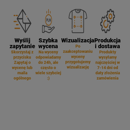
Wyślij
Szybka
Wizualizacja
Produkcja
zapytanie
wycena
i dostawa
Po
zaakceptowaniu
Skorzystaj z
Na wyceny
Produkty
wyceny
przycisku
odpowiadamy
wysyłamy
przygotujemy
Zapytaj o
do 24h, ale
najczęściej w
wizualizację
wycenę lub
często o
7-14 dni od
maila
wiele szybciej
daty złożenia
ogólnego
:)
zamówienia