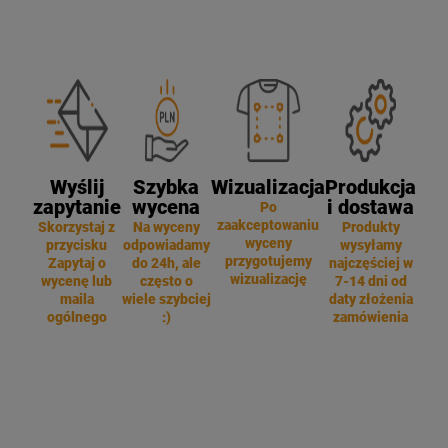
Wyślij
Szybka
Wizualizacja
Produkcja
zapytanie
wycena
i dostawa
Po
zaakceptowaniu
Skorzystaj z
Na wyceny
Produkty
wyceny
przycisku
odpowiadamy
wysyłamy
przygotujemy
Zapytaj o
do 24h, ale
najczęściej w
wizualizację
wycenę lub
często o
7-14 dni od
maila
wiele szybciej
daty złożenia
ogólnego
:)
zamówienia