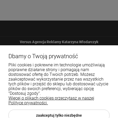
Versus Agencja Reklamy Katarzyna Włodarczyk
Żbicka 161
Dbamy o Twoją prywatność
Pliki cookies i pokrewne im technologie umożliwiają
32-065 Krzeszowice
poprawne działanie strony i pomagają nam
dostosować ofertę do Twoich potrzeb. Możesz
zaakceptować wykorzystanie przez nas wszystkich
12 307 25 82
tych plików i przejść do sklepu lub dostosować użycie
plików do swoich preferencji, wybierając opcję
biuro@versus-reklama.pl
"Dostosuj zgody".
Więcej o plikach cookies przeczytasz w naszej
Polityce prywatności.
Pomoc
zaakceptuj tylko niezbędne