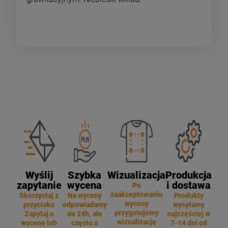
Wyślij
Szybka
Wizualizacja
Produkcja
zapytanie
wycena
i dostawa
Po
zaakceptowaniu
Skorzystaj z
Na wyceny
Produkty
wyceny
przycisku
odpowiadamy
wysyłamy
przygotujemy
Zapytaj o
do 24h, ale
najczęściej w
wizualizację
wycenę lub
często o
7-14 dni od