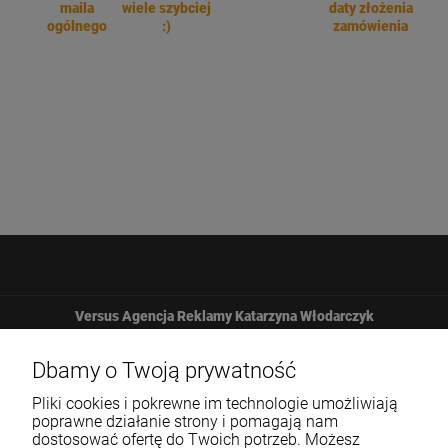
maila
wiele szybciej
daty złożenia
ogólnego
:)
zamówienia
Versus Agencja Reklamy Katarzyna Włodarczyk
Żbicka 161
Dbamy o Twoją prywatność
Pliki cookies i pokrewne im technologie umożliwiają
32-065 Krzeszowice
poprawne działanie strony i pomagają nam
dostosować ofertę do Twoich potrzeb. Możesz