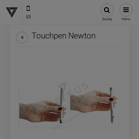
12 307 25 82
biuro@versus-reklama.pl
Szukaj
Menu
Touchpen Newton