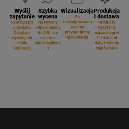
Wyślij
Szybka
Wizualizacja
Produkcja
zapytanie
wycena
i dostawa
Po
zaakceptowaniu
Skorzystaj z
Na wyceny
Produkty
wyceny
przycisku
odpowiadamy
wysyłamy
przygotujemy
Zapytaj o
do 24h, ale
najczęściej w
wizualizację
wycenę lub
często o
7-14 dni od
maila
wiele szybciej
daty złożenia
ogólnego
:)
zamówienia