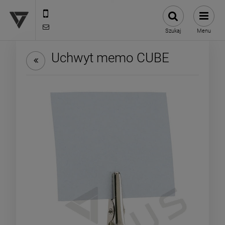
12 307 25 82
biuro@versus-reklama.pl
Szukaj
Menu
Uchwyt memo CUBE