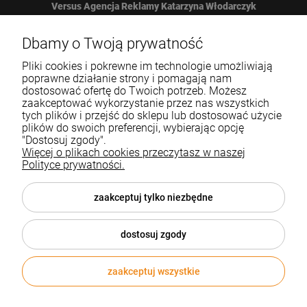
Versus Agencja Reklamy Katarzyna Włodarczyk
Żbicka 161
Dbamy o Twoją prywatność
Pliki cookies i pokrewne im technologie umożliwiają
32-065 Krzeszowice
poprawne działanie strony i pomagają nam
dostosować ofertę do Twoich potrzeb. Możesz
zaakceptować wykorzystanie przez nas wszystkich
12 307 25 82
tych plików i przejść do sklepu lub dostosować użycie
plików do swoich preferencji, wybierając opcję
biuro@versus-reklama.pl
"Dostosuj zgody".
Więcej o plikach cookies przeczytasz w naszej
Polityce prywatności.
Pomoc
zaakceptuj tylko niezbędne
Blog
dostosuj zgody
O nas
zaakceptuj wszystkie