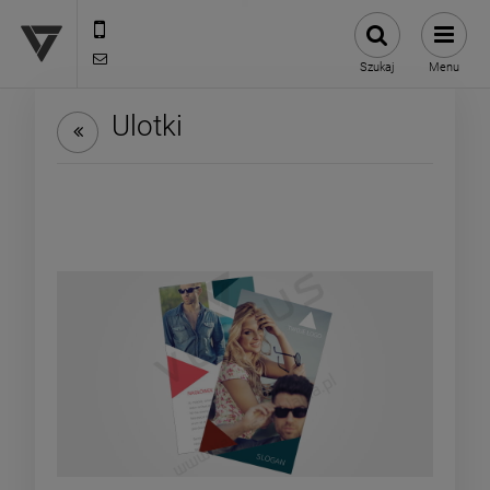
12 307 25 82
biuro@versus-reklama.pl
Szukaj
Menu
Ulotki