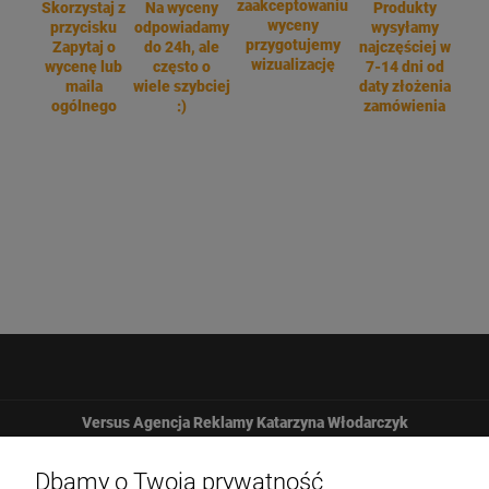
zaakceptowaniu
Skorzystaj z
Na wyceny
Produkty
wyceny
przycisku
odpowiadamy
wysyłamy
przygotujemy
Zapytaj o
do 24h, ale
najczęściej w
wizualizację
wycenę lub
często o
7-14 dni od
maila
wiele szybciej
daty złożenia
ogólnego
:)
zamówienia
Versus Agencja Reklamy Katarzyna Włodarczyk
Żbicka 161
Dbamy o Twoją prywatność